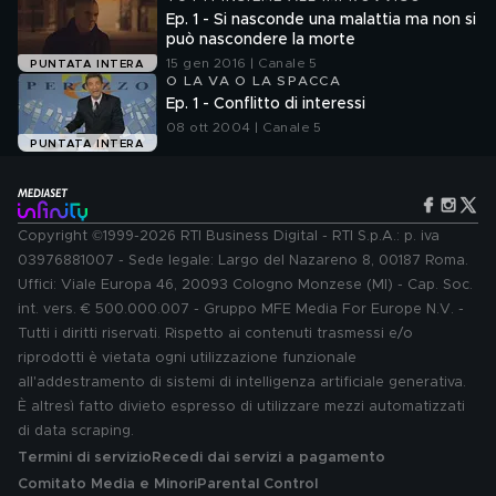
Ep. 1 - Si nasconde una malattia ma non si
può nascondere la morte
15 gen 2016 | Canale 5
PUNTATA INTERA
O LA VA O LA SPACCA
Ep. 1 - Conflitto di interessi
08 ott 2004 | Canale 5
PUNTATA INTERA
Copyright ©1999-2026 RTI Business Digital - RTI S.p.A.: p. iva
03976881007 - Sede legale: Largo del Nazareno 8, 00187 Roma.
Uffici: Viale Europa 46, 20093 Cologno Monzese (MI) - Cap. Soc.
int. vers. € 500.000.007 - Gruppo MFE Media For Europe N.V. -
Tutti i diritti riservati. Rispetto ai contenuti trasmessi e/o
riprodotti è vietata ogni utilizzazione funzionale
all'addestramento di sistemi di intelligenza artificiale generativa.
È altresì fatto divieto espresso di utilizzare mezzi automatizzati
di data scraping.
Termini di servizio
Recedi dai servizi a pagamento
Comitato Media e Minori
Parental Control