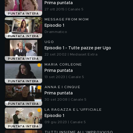
Prima puntata
27 ott 2015 | Canale 5
PUNTATA INTERA
MESSAGE FROM MOM
Episodio 1
Drammatico
PUNTATA INTERA
UGO
Episodio 1 - Tutte pazze per Ugo
22 set 2002 | Mediaset Extra
PUNTATA INTERA
MARIA CORLEONE
Prima puntata
13 set 2023 | Canale 5
PUNTATA INTERA
ANNA E I CINQUE
Prima puntata
30 set 2008 | Canale 5
PUNTATA INTERA
LA RAGAZZA E L'UFFICIALE
Episodio 1
09 giu 2023 | Canale 5
PUNTATA INTERA
TUTTI INSIEME ALL'IMPROVVISO