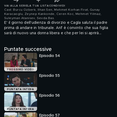
VAI ALLA SERIE
LA TUA LISTA
CONDIVIDI
Cast: Burcu Ozberk, Ilhan Sen, Mehmet Korhan Firat, Gunay
Karacaoglu, Zeynep Kankonde, Ceren Koc, Mehmet Yilmaz,
Suleyman Atanisev, Sevda Bas
.
E' il giorno dell'udienza di divorzio e Cagla saluta il padre
prima di andare in tribunale. Arif è convinto che sua figlia
sarà di nuovo una donna libera e che per lei si aprirà
finalmente un nuovo capitolo della sua vita. Ma la diabolica
Cagla, che non ha nessuna intenzione di rinunciare a Ozan,
Puntate successive
mette in atto il suo piano: in tribunale, gli confessa di
essere incinta. L'uomo è sconvolto.
Episodio 54
PROSSIMO VIDEO
Episodio 55
PUNTATA INTERA
Episodio 56
PUNTATA INTERA
Episodio 57