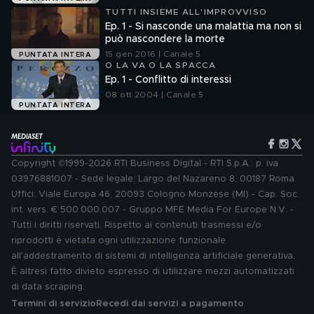
TUTTI INSIEME ALL'IMPROVVISO
Ep. 1 - Si nasconde una malattia ma non si
può nascondere la morte
15 gen 2016 | Canale 5
PUNTATA INTERA
O LA VA O LA SPACCA
Ep. 1 - Conflitto di interessi
08 ott 2004 | Canale 5
PUNTATA INTERA
Copyright ©1999-2026 RTI Business Digital - RTI S.p.A.: p. iva
03976881007 - Sede legale: Largo del Nazareno 8, 00187 Roma.
Uffici: Viale Europa 46, 20093 Cologno Monzese (MI) - Cap. Soc.
int. vers. € 500.000.007 - Gruppo MFE Media For Europe N.V. -
Tutti i diritti riservati. Rispetto ai contenuti trasmessi e/o
riprodotti è vietata ogni utilizzazione funzionale
all'addestramento di sistemi di intelligenza artificiale generativa.
È altresì fatto divieto espresso di utilizzare mezzi automatizzati
di data scraping.
Termini di servizio
Recedi dai servizi a pagamento