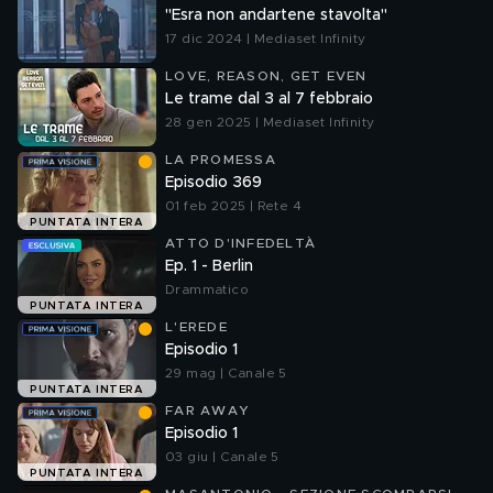
"Esra non andartene stavolta"
17 dic 2024 | Mediaset Infinity
LOVE, REASON, GET EVEN
Le trame dal 3 al 7 febbraio
28 gen 2025 | Mediaset Infinity
LA PROMESSA
Episodio 369
01 feb 2025 | Rete 4
PUNTATA INTERA
ATTO D'INFEDELTÀ
Ep. 1 - Berlin
Drammatico
PUNTATA INTERA
L'EREDE
Episodio 1
29 mag | Canale 5
PUNTATA INTERA
FAR AWAY
Episodio 1
03 giu | Canale 5
PUNTATA INTERA