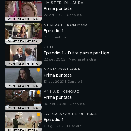
I MISTERI DI LAURA
Prima puntata
27 ott 2015 | Canale 5
PUNTATA INTERA
MESSAGE FROM MOM
Episodio 1
Drammatico
PUNTATA INTERA
UGO
Episodio 1 - Tutte pazze per Ugo
22 set 2002 | Mediaset Extra
PUNTATA INTERA
MARIA CORLEONE
Prima puntata
13 set 2023 | Canale 5
PUNTATA INTERA
ANNA E I CINQUE
Prima puntata
30 set 2008 | Canale 5
PUNTATA INTERA
LA RAGAZZA E L'UFFICIALE
Episodio 1
09 giu 2023 | Canale 5
PUNTATA INTERA