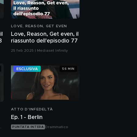
LOVE, REASON, GET EVEN
il
Love, Reason, Get even, il
8
riassunto dell'episodio 77
25 feb 2025 | Mediaset Infinity
56 MIN
ATTO D'INFEDELTÀ
Ep. 1 - Berlin
Drammatico
PUNTATA INTERA