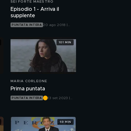
SEI FORTE MAESTRO
Episodio 1 - Arriva il
supplente
20 ago 2018 |
PUNTATA INTERA
Mediaset Extra
101 MIN
MARIA CORLEONE
Prima puntata
13 set 2023 |
PUNTATA INTERA
Canale 5
49 MIN