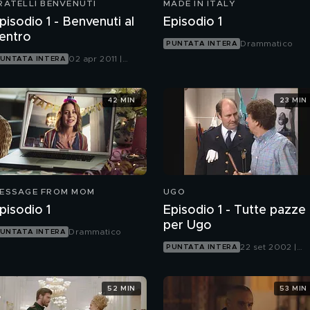
RATELLI BENVENUTI
MADE IN ITALY
pisodio 1 - Benvenuti al
Episodio 1
entro
Drammatico
PUNTATA INTERA
02 apr 2011 |
UNTATA INTERA
Mediaset Extra
42 MIN
23 MIN
ESSAGE FROM MOM
UGO
pisodio 1
Episodio 1 - Tutte pazze
per Ugo
Drammatico
UNTATA INTERA
22 set 2002 |
PUNTATA INTERA
Mediaset Extra
52 MIN
53 MIN