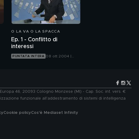
O LA VA O LA SPACCA
Ep. 1 - Conflitto di
interessi
08 ott 2004 |
PUNTATA INTERA
Canale 5
e Europa 46, 20093 Cologno Monzese (MI) - Cap. Soc. int. vers. €
lizzazione funzionale all'addestramento di sistemi di intelligenza
cy
Cookie policy
Cos'è Mediaset Infinity