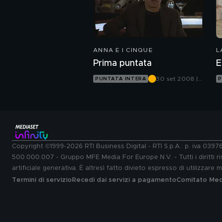
ANNA E I CINQUE
L
Prima puntata
E
30 set 2008 |
PUNTATA INTERA
P
Canale 5
Copyright ©1999-2026 RTI Business Digital - RTI S.p.A.: p. iva 039
500.000.007 - Gruppo MFE Media For Europe N.V. - Tutti i diritti ris
artificiale generativa. È altresì fatto divieto espresso di utilizzare
Termini di servizio
Recedi dai servizi a pagamento
Comitato Medi