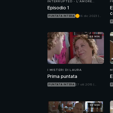
INTERRUPTED - L'AMORE
F
INCOMPIUTO
Episodio 1
E
c
16 dic 2023 |
PUNTATA INTERA
Mediaset
P
Infinity
88 MIN
I MISTERI DI LAURA
M
Prima puntata
E
27 ott 2015 |
PUNTATA INTERA
P
Canale 5
93 MIN