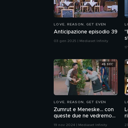
LOVE, REASON, GET EVEN
L
Anticipazione episodio 39
"
s
03 gen 2025 | Mediaset Infinity
17
45 SEC
LOVE, REASON, GET EVEN
L
Zumrut e Meneske… con
L
queste due ne vedremo
r
proprio delle belle!
19 nov 2024 | Mediaset Infinity
2