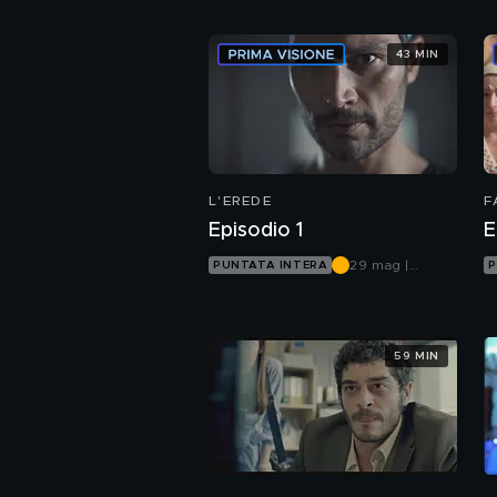
43 MIN
L'EREDE
F
Episodio 1
E
29 mag |
PUNTATA INTERA
P
Canale 5
59 MIN