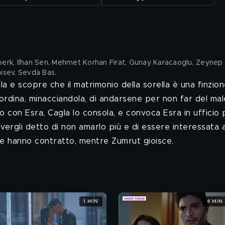
berk, Ilhan Sen, Mehmet Korhan Firat, Gunay Karacaoglu, Zeynep
isev, Sevda Bas
.
a e scopre che il matrimonio della sorella è una finzion
e ordina, minacciandola, di andarsene per non far del mal
 con Esra, Cagla lo consola, e convoca Esra in ufficio 
avergli detto di non amarlo più e di essere interessata 
che hanno contratto, mentre Zumrut gioisce.
1 MIN
4 MIN