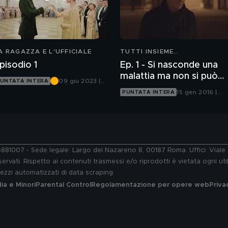
A RAGAZZA E L'UFFICIALE
TUTTI INSIEME
ALL'IMPROVVISO
pisodio 1
Ep. 1 - Si nasconde una
malattia ma non si può
09 giu 2023 |
UNTATA INTERA
nascondere la morte
Canale 5
15 gen 2016 |
PUNTATA INTERA
Canale 5
76881007 - Sede legale: Largo del Nazareno 8, 00187 Roma. Uffici: Vial
ervati. Rispetto ai contenuti trasmessi e/o riprodotti è vietata ogni uti
 mezzi automatizzati di data scraping.
a e Minori
Parental Control
Regolamentazione per opere web
Priva