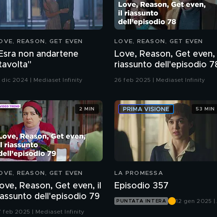
OVE, REASON, GET EVEN
LOVE, REASON, GET EVEN
Esra non andartene
Love, Reason, Get even, 
tavolta"
riassunto dell'episodio 7
 dic 2024 | Mediaset Infinity
26 feb 2025 | Mediaset Infinity
2 MIN
53 MIN
OVE, REASON, GET EVEN
LA PROMESSA
ove, Reason, Get even, il
Episodio 357
iassunto dell'episodio 79
12 gen 2025 |
PUNTATA INTERA
Rete 4
7 feb 2025 | Mediaset Infinity