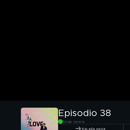
Episodio 38
Soap opera
Vai alla serie