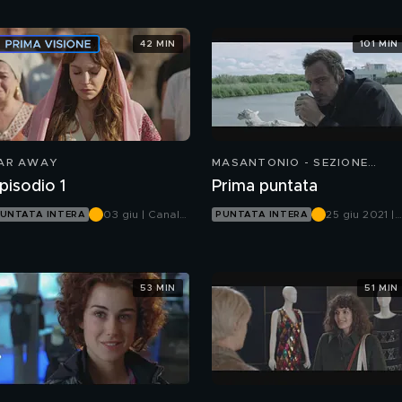
42 MIN
101 MIN
AR AWAY
MASANTONIO - SEZIONE
SCOMPARSI
pisodio 1
Prima puntata
03 giu | Canale
25 giu 2021 |
UNTATA INTERA
PUNTATA INTERA
5
Canale 5
53 MIN
51 MIN