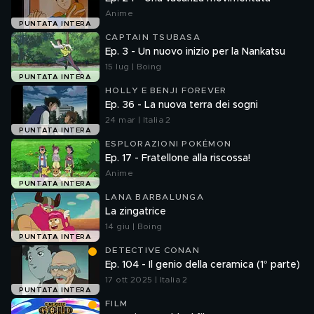
Anime
PUNTATA INTERA
CAPTAIN TSUBASA
Ep. 3 - Un nuovo inizio per la Nankatsu
15 lug | Boing
PUNTATA INTERA
HOLLY E BENJI FOREVER
Ep. 36 - La nuova terra dei sogni
24 mar | Italia 2
PUNTATA INTERA
ESPLORAZIONI POKÉMON
Ep. 17 - Fratellone alla riscossa!
Anime
PUNTATA INTERA
LANA BARBALUNGA
La zingatrice
14 giu | Boing
PUNTATA INTERA
DETECTIVE CONAN
Ep. 104 - Il genio della ceramica (1° parte)
17 ott 2025 | Italia 2
PUNTATA INTERA
FILM