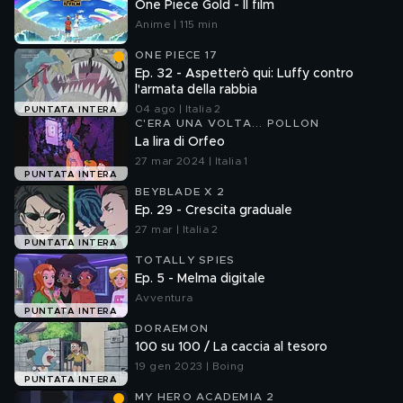
One Piece Gold - Il film
Anime | 115 min
ONE PIECE 17
Ep. 32 - Aspetterò qui: Luffy contro
l'armata della rabbia
04 ago | Italia 2
PUNTATA INTERA
C'ERA UNA VOLTA... POLLON
La lira di Orfeo
27 mar 2024 | Italia 1
PUNTATA INTERA
BEYBLADE X 2
Ep. 29 - Crescita graduale
27 mar | Italia 2
PUNTATA INTERA
TOTALLY SPIES
Ep. 5 - Melma digitale
Avventura
PUNTATA INTERA
DORAEMON
100 su 100 / La caccia al tesoro
19 gen 2023 | Boing
PUNTATA INTERA
MY HERO ACADEMIA 2