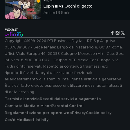
FILM
Lupin III vs Occhi di gatto
Anime | 88 min
Copyright ©1999-2026 RTI Business Digital - RTI S.p.A.: p. iva
03976881007 - Sede legale: Largo del Nazareno 8, 00187 Roma.
Uffici: Viale Europa 46, 20093 Cologno Monzese (MI) - Cap. Soc.
int. vers. € 500.000.007 - Gruppo MFE Media For Europe N.V. -
Tutti i diritti riservati. Rispetto ai contenuti trasmessi e/o
riprodotti è vietata ogni utilizzazione funzionale
all'addestramento di sistemi di intelligenza artificiale generativa.
È altresì fatto divieto espresso di utilizzare mezzi automatizzati
di data scraping.
Termini di servizio
Recedi dai servizi a pagamento
Comitato Media e Minori
Parental Control
Regolamentazione per opere web
Privacy
Cookie policy
Cos'è Mediaset Infinity