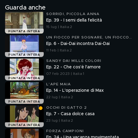
Guarda anche
SORRIDI, PICCOLA ANNA
Ep. 39 - I semi della felicità
15 lug | Italia 2
PUNTATA INTERA
UN FIOCCO PER SOGNARE, UN FIOCCO
PER CAMBIARE
Ep. 6 - Dai-Dai incontra Dai-Dai
11 feb | Italia 2
PUNTATA INTERA
SANDY DAI MILLE COLORI
Ep. 22 - Che cos'è l'amore
07 feb 2023 | Italia 1
PUNTATA INTERA
L'APE MAIA
Ep. 14 - L'operazione di Max
22 lug | Italia 2
PUNTATA INTERA
OCCHI DI GATTO 2
Ep. 7 - Casa dolce casa
23 lug | Italia 2
PUNTATA INTERA
FORZA CAMPIONI
Ep. 24 - Una vacanza movimentata