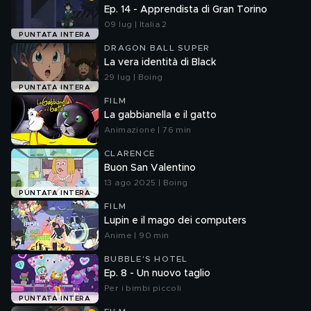
Ep. 14 - Apprendista di Gran Torino
09 lug | Italia 2
PUNTATA INTERA
DRAGON BALL SUPER
La vera identità di Black
29 lug | Boing
PUNTATA INTERA
FILM
La gabbianella e il gatto
Animazione | 76 min
CLARENCE
Buon San Valentino
13 ago 2025 | Boing
PUNTATA INTERA
FILM
Lupin e il mago dei computers
Anime | 90 min
BUBBLE'S HOTEL
Ep. 8 - Un nuovo taglio
Per i bimbi piccoli
PUNTATA INTERA