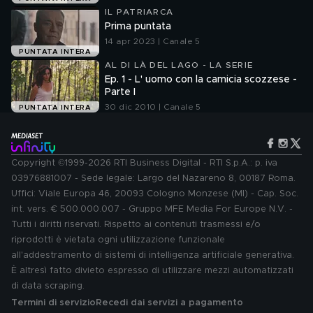
IL PATRIARCA
Prima puntata
14 apr 2023 | Canale 5
PUNTATA INTERA
AL DI LÀ DEL LAGO - LA SERIE
Ep. 1 - L' uomo con la camicia scozzese -
Parte I
30 dic 2010 | Canale 5
PUNTATA INTERA
Copyright ©1999-2026 RTI Business Digital - RTI S.p.A.: p. iva
03976881007 - Sede legale: Largo del Nazareno 8, 00187 Roma.
Uffici: Viale Europa 46, 20093 Cologno Monzese (MI) - Cap. Soc.
int. vers. € 500.000.007 - Gruppo MFE Media For Europe N.V. -
Tutti i diritti riservati. Rispetto ai contenuti trasmessi e/o
riprodotti è vietata ogni utilizzazione funzionale
all'addestramento di sistemi di intelligenza artificiale generativa.
È altresì fatto divieto espresso di utilizzare mezzi automatizzati
di data scraping.
Termini di servizio
Recedi dai servizi a pagamento