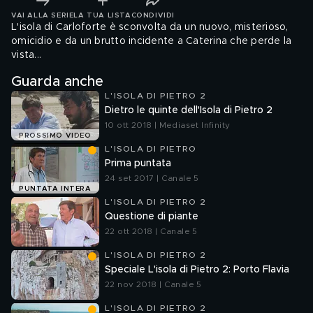
VAI ALLA SERIE
LA TUA LISTA
CONDIVIDI
L'isola di Carloforte è sconvolta da un nuovo, misterioso,
omicidio e da un brutto incidente a Caterina che perde la
vista...
Guarda anche
L'ISOLA DI PIETRO 2
Dietro le quinte dell'Isola di Pietro 2
10 ott 2018 | Mediaset Infinity
PROSSIMO VIDEO
L'ISOLA DI PIETRO
Prima puntata
24 set 2017 | Canale 5
PUNTATA INTERA
L'ISOLA DI PIETRO 2
Questione di piante
22 ott 2018 | Canale 5
L'ISOLA DI PIETRO 2
Speciale L'isola di Pietro 2: Porto Flavia
22 nov 2018 | Canale 5
L'ISOLA DI PIETRO 2