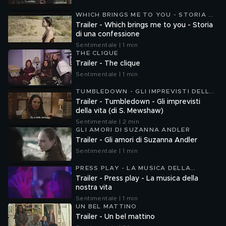
WHICH BRINGS ME TO YOU - STORIA DI
UNA CONFESSIONE
Trailer - Which brings me to you - Storia
di una confessione
Sentimentale | 1 min
THE CLIQUE
Trailer - The clique
Sentimentale | 1 min
TUMBLEDOWN - GLI IMPREVISTI DELLA
VITA
Trailer - Tumbledown - Gli imprevisti
della vita (di S. Mewshaw)
Sentimentale | 2 min
GLI AMORI DI SUZANNA ANDLER
Trailer - Gli amori di Suzanna Andler
Sentimentale | 1 min
PRESS PLAY - LA MUSICA DELLA
NOSTRA VITA
Trailer - Press play - La musica della
nostra vita
Sentimentale | 1 min
UN BEL MATTINO
Trailer - Un bel mattino