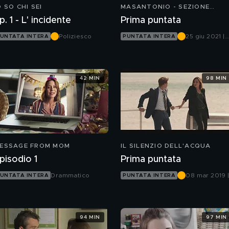
O SO CHI SEI
MASANTONIO - SEZIONE
SCOMPARSI
p. 1 - L' incidente
Prima puntata
Poliziesco
25 giu 2021 |
UNTATA INTERA
PUNTATA INTERA
Canale 5
42 MIN
98 MIN
ESSAGE FROM MOM
IL SILENZIO DELL'ACQUA
pisodio 1
Prima puntata
Drammatico
08 mar 2019 
UNTATA INTERA
PUNTATA INTERA
Canale 5
94 MIN
97 MIN