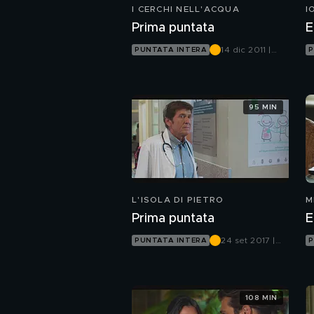
I CERCHI NELL'ACQUA
I
Prima puntata
E
14 dic 2011 |
PUNTATA INTERA
P
Canale 5
95 MIN
L'ISOLA DI PIETRO
M
Prima puntata
E
24 set 2017 |
PUNTATA INTERA
P
Canale 5
108 MIN