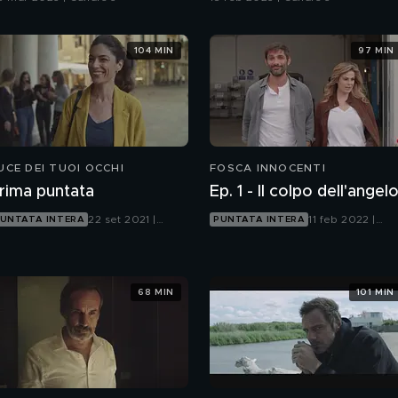
104 MIN
97 MIN
UCE DEI TUOI OCCHI
FOSCA INNOCENTI
rima puntata
Ep. 1 - Il colpo dell'angel
22 set 2021 |
11 feb 2022 |
UNTATA INTERA
PUNTATA INTERA
Canale 5
Canale 5
68 MIN
101 MIN