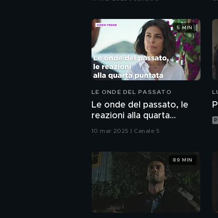
5 MIN
LE ONDE DEL PASSATO
L
Le onde del passato, le
P
reazioni alla quarta
P
puntata
10 mar 2025 | Canale 5
89 MIN