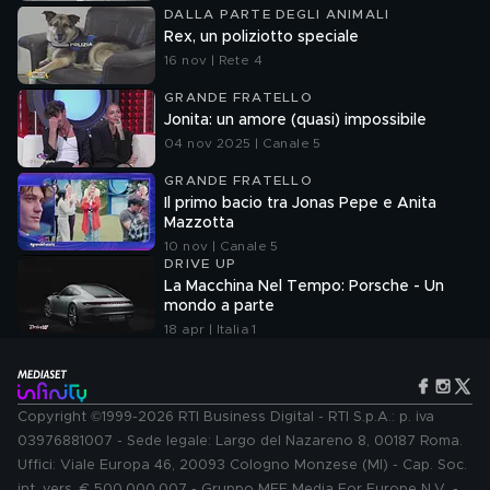
DALLA PARTE DEGLI ANIMALI
Rex, un poliziotto speciale
16 nov | Rete 4
GRANDE FRATELLO
Jonita: un amore (quasi) impossibile
04 nov 2025 | Canale 5
GRANDE FRATELLO
Il primo bacio tra Jonas Pepe e Anita
Mazzotta
10 nov | Canale 5
DRIVE UP
La Macchina Nel Tempo: Porsche - Un
mondo a parte
18 apr | Italia 1
Copyright ©1999-2026 RTI Business Digital - RTI S.p.A.: p. iva
03976881007 - Sede legale: Largo del Nazareno 8, 00187 Roma.
Uffici: Viale Europa 46, 20093 Cologno Monzese (MI) - Cap. Soc.
int. vers. € 500.000.007 - Gruppo MFE Media For Europe N.V. -