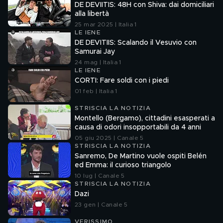
DE DEVIITIS: 48H con Shiva: dai domiciliari
alla libertà
25 mar 2025 | Italia 1
LE IENE
DE DEVITIIS: Scalando il Vesuvio con
Samurai Jay
24 mag | Italia 1
LE IENE
CORTI: Fare soldi con i piedi
01 feb | Italia 1
STRISCIA LA NOTIZIA
Montello (Bergamo), cittadini esasperati a
causa di odori insopportabili da 4 anni
05 giu 2025 | Canale 5
STRISCIA LA NOTIZIA
Sanremo, De Martino vuole ospiti Belén
ed Emma: il curioso triangolo
10 lug | Canale 5
STRISCIA LA NOTIZIA
Dazi
23 gen | Canale 5
VERISSIMO