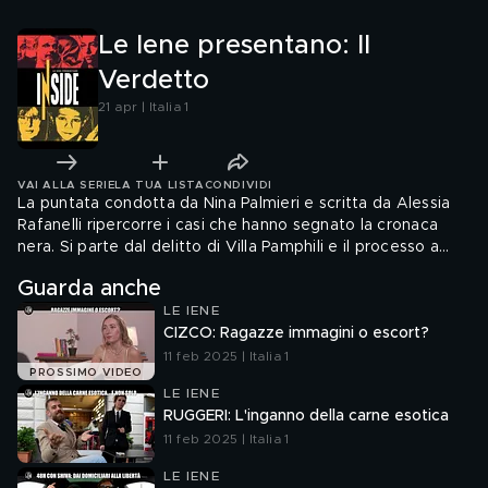
Le Iene presentano: Il
Verdetto
21 apr | Italia 1
VAI ALLA SERIE
LA TUA LISTA
CONDIVIDI
La puntata condotta da Nina Palmieri e scritta da Alessia
Rafanelli ripercorre i casi che hanno segnato la cronaca
nera. Si parte dal delitto di Villa Pamphili e il processo a
carico di Rexal Ford. A seguire, il giallo di Avetrana: tra
Guarda anche
ritrattazioni e colpi di scena, analizziamo l'ergastolo a
LE IENE
Sabrina Misseri e Cosima Serrano. Infine, l'orrore della
CIZCO: Ragazze immagini o escort?
Strage del Circeo: un contenuto esclusivo rivela le risposte
inedite alle lettere inviate dal carcere dal "mostro" Angelo
11 feb 2025 | Italia 1
PROSSIMO VIDEO
Izzo.
LE IENE
RUGGERI: L'inganno della carne esotica
11 feb 2025 | Italia 1
LE IENE