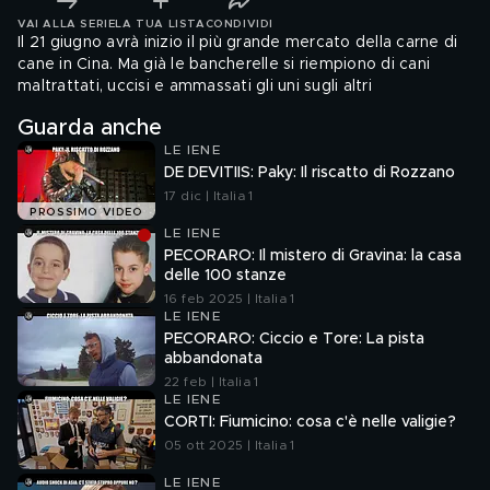
VAI ALLA SERIE
LA TUA LISTA
CONDIVIDI
Il 21 giugno avrà inizio il più grande mercato della carne di
cane in Cina. Ma già le bancherelle si riempiono di cani
maltrattati, uccisi e ammassati gli uni sugli altri
Guarda anche
LE IENE
DE DEVITIIS: Paky: Il riscatto di Rozzano
17 dic | Italia 1
PROSSIMO VIDEO
LE IENE
PECORARO: Il mistero di Gravina: la casa
delle 100 stanze
16 feb 2025 | Italia 1
LE IENE
PECORARO: Ciccio e Tore: La pista
abbandonata
22 feb | Italia 1
LE IENE
CORTI: Fiumicino: cosa c'è nelle valigie?
05 ott 2025 | Italia 1
LE IENE