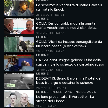
LE IENE
Lo scherzo: la vendetta di Mario Balotelli
sul fratello Enock
23 ott 2018 | Italia 1
LE IENE
GOLIA: Dal contrabbando alla quarta
mafia: vecchi boss e nuovi clan della
Puglia
10 dic 2018 | Italia 1
LE IENE
GOLIA: Vicini da incubo: perseguitato da
un intero paese (o viceversa?)
28 ott 2018 | Italia 1
LE IENE
GAZZARRINI: Insigne geloso: il film della
sua Jenny e lo scherzo da cartellino rosso
12 feb 2019 | Italia 1
LE IENE
DE DEVITIIS: Bruno Barbieri nell'hotel del
boss tra orge e cocaina: lo scherzo
26 mar 2019 | Italia 1
LE IENE PRESENTANO: INSIDE 2026
Le Iene presentato: Il Verdetto - La
strage del Circeo
21 apr | Italia 1