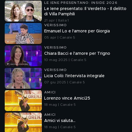
LE IENE PRESENTANO: INSIDE 2026
Le Iene presentato: Il Verdetto - Il delitto
di Villa Pamphili
21 apr | Italia 1
VERISSIMO
Emanuel Lo e l'amore per Giorgia
05 apr | Canale 5
VERISSIMO
Chiara Bacci e l'amore per Trigno
10 mag 2025 | Canale 5
VERISSIMO
Licia Colò: l'intervista integrale
07 giu 2025 | Canale 5
AMICI
Lorenzo vince Amici25
18 mag | Canale 5
AMICI
Amici vi saluta...
18 mag | Canale 5