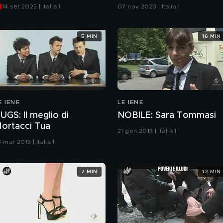
Lamborghini
14 set 2025 | Italia 1
07 nov 2023 | Italia 1
5 MIN
16 MIN
E IENE
LE IENE
UGS: Il meglio di
NOBILE: Sara Tommasi
ortacci Tua
21 gen 2013 | Italia 1
 mar 2013 | Italia 1
7 MIN
12 MIN