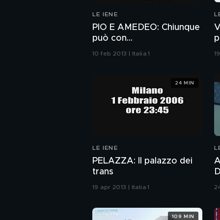
LE IENE
L
PIO E AMEDEO: Chiunque
V
può con...
p
10 feb 2013 | Italia 1
19
24 MIN
LE IENE
L
PELAZZA: Il palazzo dei
A
trans
D
19 apr 2013 | Italia 1
24
109 MIN