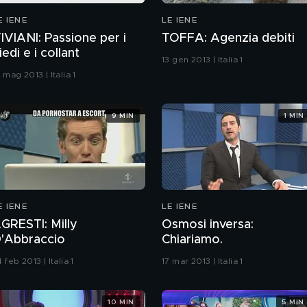
E IENE
LE IENE
IVIANI: Passione per i
TOFFA: Agenzia debiti
iedi e i collant
13 gen 2013 | Italia 1
 mag 2013 | Italia 1
9 MIN
1 MIN
E IENE
LE IENE
GRESTI: Milly
Osmosi inversa:
'Abbraccio
Chiariamo.
 feb 2013 | Italia 1
17 mar 2013 | Italia 1
10 MIN
5 MIN