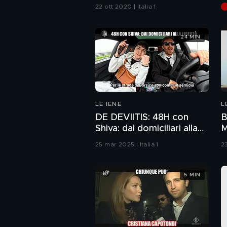
ricatta la prof con un
22 ott 2020 | Italia 1
video hot?
24 MIN
LE IENE
L
DE DEVIITIS: 48H con
B
Shiva: dai domiciliari alla
M
libertà
25 mar 2025 | Italia 1
23
5 MIN