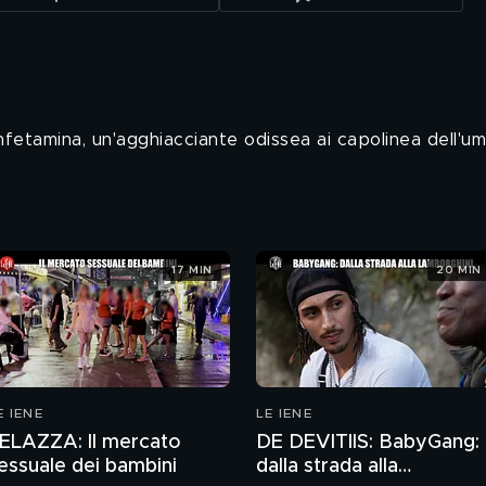
anfetamina, un'agghiacciante odissea ai capolinea dell'um
17 MIN
20 MIN
E IENE
LE IENE
ELAZZA: Il mercato
DE DEVITIIS: BabyGang:
essuale dei bambini
dalla strada alla