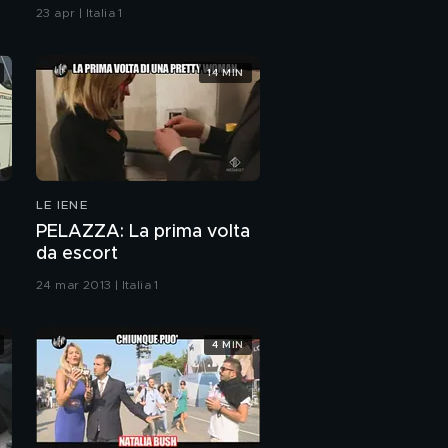
23 apr | Italia 1
14 MIN
LE IENE
PELAZZA: La prima volta
da escort
24 mar 2013 | Italia 1
4 MIN