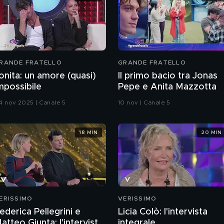
RANDE FRATELLO
GRANDE FRATELLO
onita: un amore (quasi)
Il primo bacio tra Jonas
mpossibile
Pepe e Anita Mazzotta
4 nov 2025 | Canale 5
10 nov | Canale 5
18 MIN
20 MIN
ERISSIMO
VERISSIMO
ederica Pellegrini e
Licia Colò: l'intervista
atteo Giunta: l'intervista
integrale