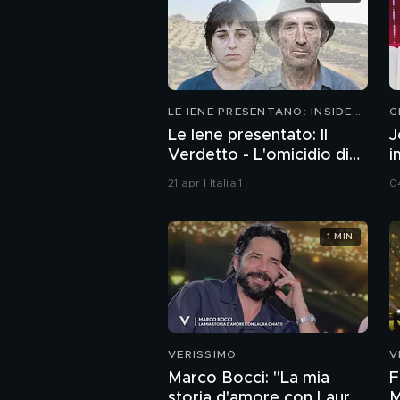
LE IENE PRESENTANO: INSIDE
G
2026
Le Iene presentato: Il
J
Verdetto - L'omicidio di
i
Avetrana
21 apr | Italia 1
0
1 MIN
VERISSIMO
V
Marco Bocci: "La mia
F
storia d'amore con Laura
M