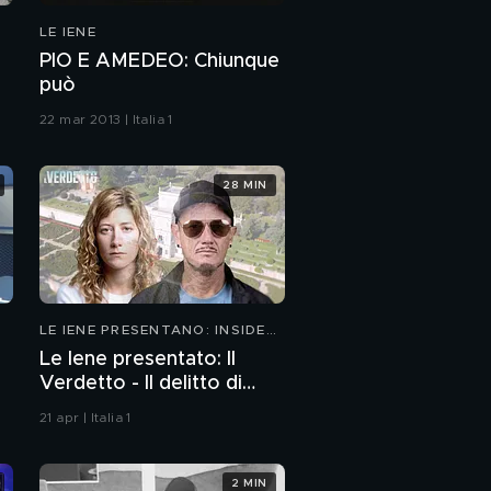
LE IENE
PIO E AMEDEO: Chiunque
può
22 mar 2013 | Italia 1
28 MIN
LE IENE PRESENTANO: INSIDE
2026
Le Iene presentato: Il
Verdetto - Il delitto di
Villa Pamphili
21 apr | Italia 1
2 MIN