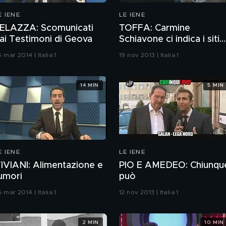
E IENE
LE IENE
ELAZZA: Scomunicati
TOFFA: Carmine
ai Testimoni di Geova
Schiavone ci indica i siti
tossici.
 mar 2014 | Italia 1
19 nov 2013 | Italia 1
14 MIN
5 MIN
E IENE
LE IENE
IVIANI: Alimentazione e
PIO E AMEDEO: Chiunqu
umori
può
 mar 2014 | Italia 1
12 nov 2013 | Italia 1
2 MIN
10 MIN