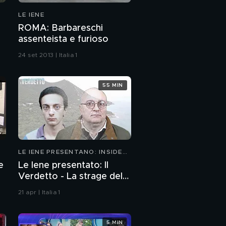
LE IENE
ROMA: Barbareschi
assenteista e furioso
24 set 2013 | Italia 1
55 MIN
LE IENE PRESENTANO: INSIDE
2026
e
Le Iene presentato: Il
Verdetto - La strage del
Circeo
21 apr | Italia 1
5 MIN