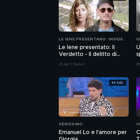
LE IENE PRESENTANO: INSIDE
G
2026
Le Iene presentato: Il
U
Verdetto - Il delitto di
s
Villa Pamphili
21 apr | Italia 1
3
43 SEC
VERISSIMO
V
Emanuel Lo e l'amore per
C
Giorgia
T