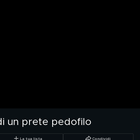
di un prete pedofilo
La tua lista
Condividi