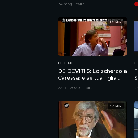
i
24 mag | Italia 1
22 MIN
LE IENE
L
DE DEVITIIS: Lo scherzo a
F
Caressa: e se tua figlia
S
ricatta la prof con un
22 ott 2020 | Italia 1
24
video hot?
17 MIN