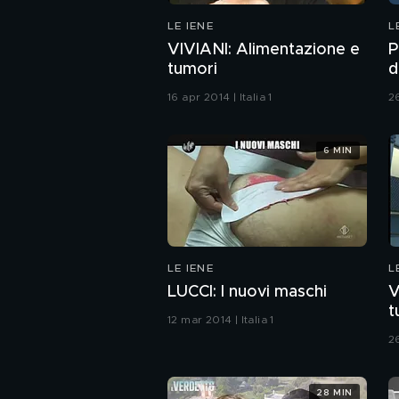
LE IENE
L
VIVIANI: Alimentazione e
P
tumori
d
16 apr 2014 | Italia 1
26
6 MIN
LE IENE
L
LUCCI: I nuovi maschi
V
t
12 mar 2014 | Italia 1
26
28 MIN