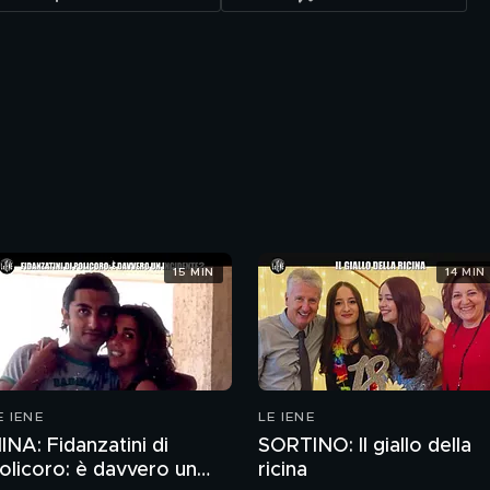
15 MIN
14 MIN
E IENE
LE IENE
INA: Fidanzatini di
SORTINO: Il giallo della
olicoro: è davvero un
ricina