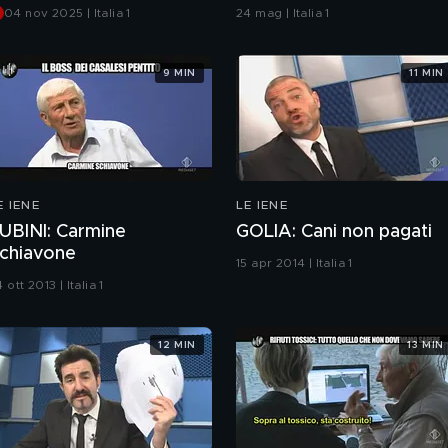
ncidente?
04 nov 2025 | Italia 1
24 mag | Italia 1
9 MIN
11 MIN
E IENE
LE IENE
UBINI: Carmine
GOLIA: Cani non pagati
chiavone
15 apr 2014 | Italia 1
 ott 2013 | Italia 1
12 MIN
13 MIN