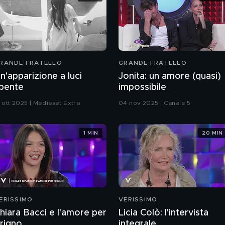
RANDE FRATELLO
GRANDE FRATELLO
n'apparizione a luci
Jonita: un amore (quasi)
pente
impossibile
1 ott 2025 | Mediaset Extra
04 nov 2025 | Canale 5
1 MIN
20 MIN
ERISSIMO
VERISSIMO
hiara Bacci e l'amore per
Licia Colò: l'intervista
rigno
integrale