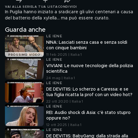
VAI ALLA SERIE
LA TUA LISTA
CONDIVIDI
In Puglia hanno iniziato a sradicare gli ulivi centenari a causa
del batterio della xylella… ma può essere curato.
Guarda anche
LE IENE
NINA: Lasciati senza casa e senza soldi
con cinque bambini
11 feb 2025 | Italia 1
PROSSIMO VIDEO
LE IENE
VIVIANI: Le nuove tecnologie della polizia
scientifica
24 mag | Italia 1
LE IENE
DE DEVITIIS: Lo scherzo a Caressa: e se
tua figlia ricatta la prof con un video hot?
22 ott 2020 | Italia 1
LE IENE
REI: Audio shock di Asia: c'è stato stupro
oppure no?
12 ott 2025 | Italia 1
LE IENE
DE DEVITIIS: BabyGang: dalla strada alla