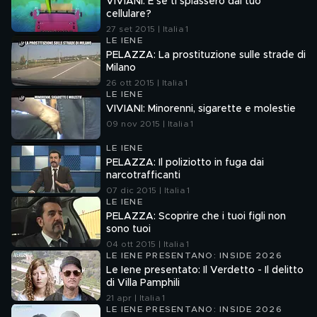
VIVIANI: E se ti spiassero dal tuo
cellulare?
27 set 2015 | Italia 1
LE IENE
PELAZZA: La prostituzione sulle strade di
Milano
26 ott 2015 | Italia 1
LE IENE
VIVIANI: Minorenni, sigarette e molestie
09 nov 2015 | Italia 1
LE IENE
PELAZZA: Il poliziotto in fuga dai
narcotrafficanti
07 dic 2015 | Italia 1
LE IENE
PELAZZA: Scoprire che i tuoi figli non
sono tuoi
04 ott 2015 | Italia 1
LE IENE PRESENTANO: INSIDE 2026
Le Iene presentato: Il Verdetto - Il delitto
di Villa Pamphili
21 apr | Italia 1
LE IENE PRESENTANO: INSIDE 2026