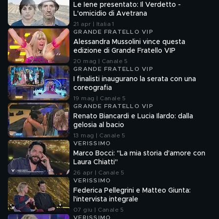
Le Iene presentato: Il Verdetto -
L'omicidio di Avetrana
21 apr | Italia 1
GRANDE FRATELLO VIP
Alessandra Mussolini vince questa
edizione di Grande Fratello VIP
20 mag | Canale 5
GRANDE FRATELLO VIP
I finalisti inaugurano la serata con una
coreografia
19 mag | Canale 5
GRANDE FRATELLO VIP
Renato Biancardi e Lucia Ilardo: dalla
gelosia al bacio
13 mag | Canale 5
VERISSIMO
Marco Bocci: "La mia storia d'amore con
Laura Chiatti"
26 apr | Canale 5
VERISSIMO
Federica Pellegrini e Matteo Giunta:
l'intervista integrale
07 giu | Canale 5
VERISSIMO