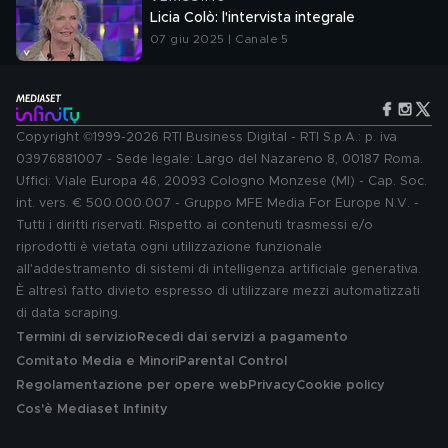
Licia Colò: l'intervista integrale
07 giu 2025 | Canale 5
Copyright ©1999-2026 RTI Business Digital - RTI S.p.A.: p. iva
03976881007 - Sede legale: Largo del Nazareno 8, 00187 Roma.
Uffici: Viale Europa 46, 20093 Cologno Monzese (MI) - Cap. Soc.
int. vers. € 500.000.007 - Gruppo MFE Media For Europe N.V. -
Tutti i diritti riservati. Rispetto ai contenuti trasmessi e/o
riprodotti è vietata ogni utilizzazione funzionale
all'addestramento di sistemi di intelligenza artificiale generativa.
È altresì fatto divieto espresso di utilizzare mezzi automatizzati
di data scraping.
Termini di servizio
Recedi dai servizi a pagamento
Comitato Media e Minori
Parental Control
Regolamentazione per opere web
Privacy
Cookie policy
Cos'è Mediaset Infinity