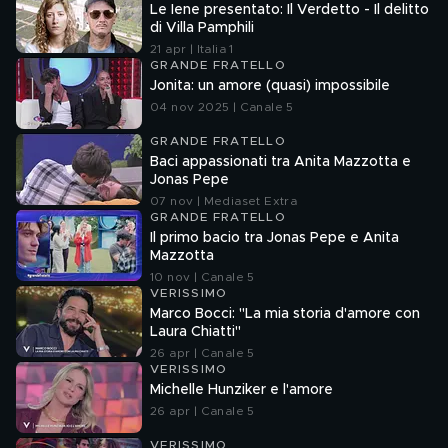
Le Iene presentato: Il Verdetto - Il delitto
di Villa Pamphili
21 apr | Italia 1
GRANDE FRATELLO
Jonita: un amore (quasi) impossibile
04 nov 2025 | Canale 5
GRANDE FRATELLO
Baci appassionati tra Anita Mazzotta e
Jonas Pepe
07 nov | Mediaset Extra
GRANDE FRATELLO
Il primo bacio tra Jonas Pepe e Anita
Mazzotta
10 nov | Canale 5
VERISSIMO
Marco Bocci: "La mia storia d'amore con
Laura Chiatti"
26 apr | Canale 5
VERISSIMO
Michelle Hunziker e l'amore
26 apr | Canale 5
VERISSIMO