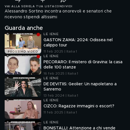
VAI ALLA SERIE
LA TUA LISTA
CONDIVIDI
Alessandro Sortino incontra onorevoli e senatori che
ricevono stipendi altissimi
Guarda anche
LE IENE
GASTON ZAMA: 2024: Odissea nel
calippo tour
11 feb 2025 | Italia 1
PROSSIMO VIDEO
LE IENE
PECORARO: Il mistero di Gravina: la casa
delle 100 stanze
16 feb 2025 | Italia 1
LE IENE
DE DEVITIIS: Geolier: Un napoletano a
Sanremo
13 feb 2024 | Italia 1
LE IENE
CIZCO: Ragazze immagini o escort?
11 feb 2025 | Italia 1
LE IENE
BONISTALLI: Attenzione a chi vende