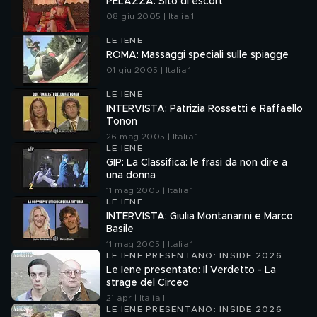
PELAZZA: Sito di escort
08 giu 2005 | Italia 1
LE IENE
ROMA: Massaggi speciali sulle spiagge
01 giu 2005 | Italia 1
LE IENE
INTERVISTA: Patrizia Rossetti e Raffaello
Tonon
26 mag 2005 | Italia 1
LE IENE
GIP: La Classifica: le frasi da non dire a
una donna
11 mag 2005 | Italia 1
LE IENE
INTERVISTA: Giulia Montanarini e Marco
Basile
11 mag 2005 | Italia 1
LE IENE PRESENTANO: INSIDE 2026
Le Iene presentato: Il Verdetto - La
strage del Circeo
21 apr | Italia 1
LE IENE PRESENTANO: INSIDE 2026