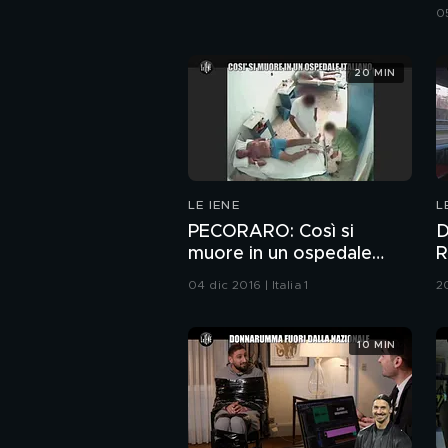
05
20 MIN
LE IENE
L
PECORARO: Così si
D
muore in un ospedale
R
italiano
04 dic 2016 | Italia 1
20
10 MIN