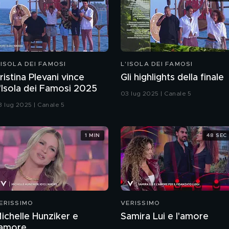
'ISOLA DEI FAMOSI
L'ISOLA DEI FAMOSI
ristina Plevani vince
Gli highlights della finale
'Isola dei Famosi 2025
03 lug 2025 | Canale 5
3 lug 2025 | Canale 5
1 MIN
48 SEC
ERISSIMO
VERISSIMO
ichelle Hunziker e
Samira Lui e l'amore
'amore