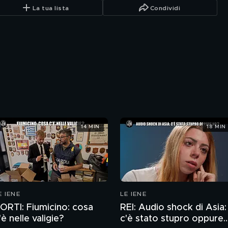
La tua lista
Condividi
14 MIN
18 MIN
E IENE
LE IENE
ORTI: Fiumicino: cosa
REI: Audio shock di Asia:
'è nelle valigie?
c'è stato stupro oppure