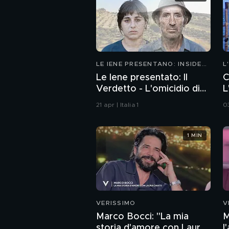
LE IENE PRESENTANO: INSIDE
L
2026
Le Iene presentato: Il
C
Verdetto - L'omicidio di
L
Avetrana
21 apr | Italia 1
0
1 MIN
VERISSIMO
V
Marco Bocci: "La mia
M
storia d'amore con Laura
l