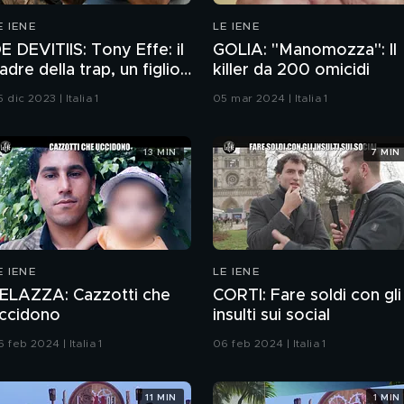
E IENE
LE IENE
E DEVITIIS: Tony Effe: il
GOLIA: "Manomozza": Il
adre della trap, un figlio
killer da 200 omicidi
ome tanti
 dic 2023 | Italia 1
05 mar 2024 | Italia 1
13 MIN
7 MIN
E IENE
LE IENE
ELAZZA: Cazzotti che
CORTI: Fare soldi con gli
ccidono
insulti sui social
 feb 2024 | Italia 1
06 feb 2024 | Italia 1
11 MIN
1 MIN