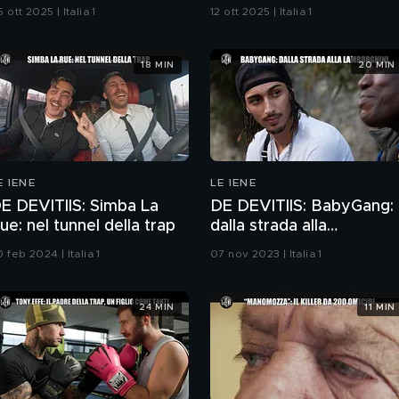
no?
 ott 2025 | Italia 1
12 ott 2025 | Italia 1
18 MIN
20 MIN
E IENE
LE IENE
E DEVITIIS: Simba La
DE DEVITIIS: BabyGang:
ue: nel tunnel della trap
dalla strada alla
Lamborghini
 feb 2024 | Italia 1
07 nov 2023 | Italia 1
24 MIN
11 MIN