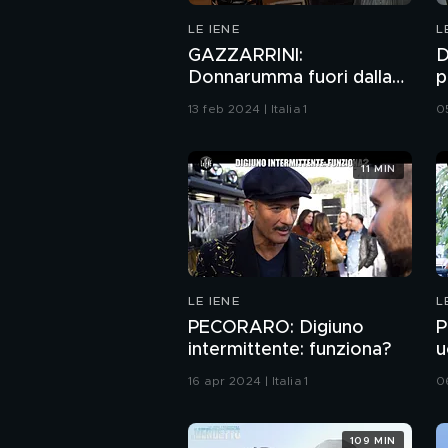
LE IENE
L
GAZZARRINI:
D
Donnarumma fuori dalla
p
Nazionale
c
13 feb 2024 | Italia 1
05
11 MIN
LE IENE
L
PECORARO: Digiuno
P
intermittente: funziona?
u
16 apr 2024 | Italia 1
06
109 MIN