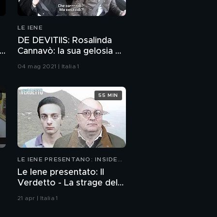
LE IENE
DE DEVITIIS: Rosalinda
l
Cannavò: la sua gelosia e
lo scherzo di Andrea
04 mag 2021 | Italia 1
Zenga
55 MIN
LE IENE PRESENTANO: INSIDE
2026
Le Iene presentato: Il
Verdetto - La strage del
Circeo
21 apr | Italia 1