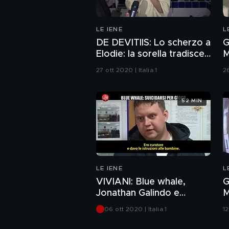
LE IENE
L
DE DEVITIIS: Lo scherzo a
G
Elodie: la sorella tradisce
M
la compagna e rimane
i
27 ott 2020 | Italia 1
26
incinta
d
52 MIN
LE IENE
L
VIVIANI: Blue whale,
G
Jonathan Galindo e
M
Blackout challenge, i
S
06 ott 2020 | Italia 1
12
pericoli della rete
1