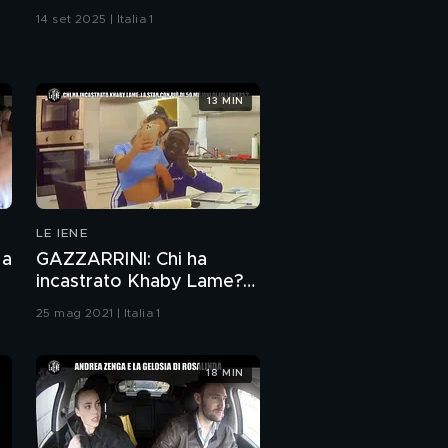
14 set 2025 | Italia 1
13 MIN
LE IENE
 a
GAZZARRINI: Chi ha
incastrato Khaby Lame?
Lo scherzo hot alla star di
25 mag 2021 | Italia 1
Tik Tok
18 MIN