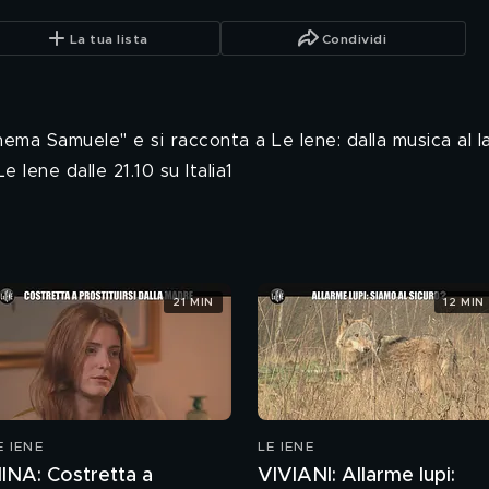
La tua lista
Condividi
nema Samuele" e si racconta a Le Iene: dalla musica al 
 Iene dalle 21.10 su Italia1
21 MIN
12 MIN
E IENE
LE IENE
INA: Costretta a
VIVIANI: Allarme lupi: