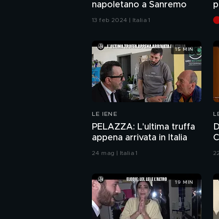
napoletano a Sanremo
p
13 feb 2024 | Italia 1
15 MIN
LE IENE
L
PELAZZA: L'ultima truffa
D
appena arrivata in Italia
C
r
24 mag | Italia 1
22
v
19 MIN