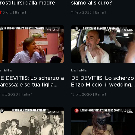
rostituirsi dalla madre
siamo al sicuro?
16 dic | Italia 1
11 feb 2025 | Italia 1
22 MIN
15 MIN
E IENE
LE IENE
E DEVITIIS: Lo scherzo a
DE DEVITIIS: Lo scherzo
aressa: e se tua figlia
Enzo Miccio: il wedding
icatta la prof con un
planner manda a monte
 ott 2020 | Italia 1
15 ott 2020 | Italia 1
ideo hot?
un matrimonio!
41 MIN
37 MIN