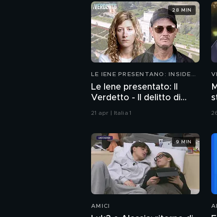
28 MIN
LE IENE PRESENTANO: INSIDE
V
2026
Le Iene presentato: Il
M
Verdetto - Il delitto di
s
Villa Pamphili
C
21 apr | Italia 1
2
9 MIN
AMICI
A