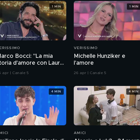
1 MIN
1 MIN
ERISSIMO
VERISSIMO
arco Bocci: "La mia
Michelle Hunziker e
toria d'amore con Laura
l'amore
hiatti"
6 apr | Canale 5
26 apr | Canale 5
4 MIN
4 MIN
MICI
AMICI