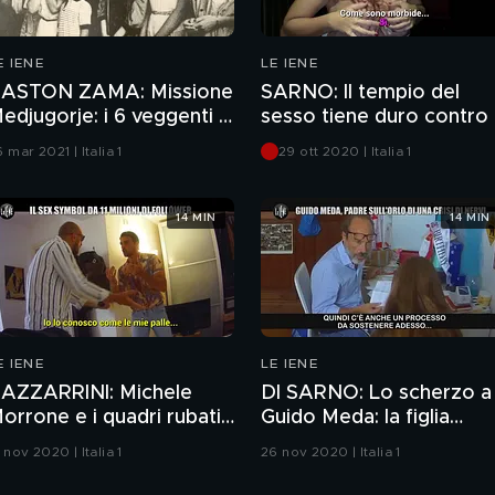
E IENE
LE IENE
ASTON ZAMA: Missione
SARNO: Il tempio del
edjugorje: i 6 veggenti e
sesso tiene duro contro i
l loro rapporto con il
coronavirus
 mar 2021 | Italia 1
29 ott 2020 | Italia 1
enaro
14 MIN
14 MIN
E IENE
LE IENE
AZZARRINI: Michele
DI SARNO: Lo scherzo a
orrone e i quadri rubati.
Guido Meda: la figlia
cherzo al sex symbol da
rischia una condanna!
 nov 2020 | Italia 1
26 nov 2020 | Italia 1
1 milioni di follower