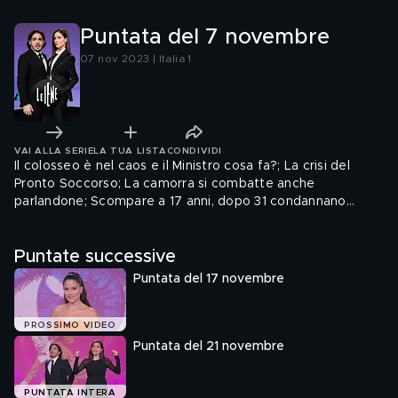
Puntata del 7 novembre
07 nov 2023 | Italia 1
VAI ALLA SERIE
LA TUA LISTA
CONDIVIDI
Il colosseo è nel caos e il Ministro cosa fa?; La crisi del
Pronto Soccorso; La camorra si combatte anche
parlandone; Scompare a 17 anni, dopo 31 condannano
l'amico; Ho paura che quando esce mi uccide; Babygang:
dalla strada alla Lamborghini; Una nuova truffa tutta da
Puntate successive
scoprire; I maltrattamenti dei levrieri in Spagna; Scarica
barile all'italiana; Una piccola Sanpa negli USA
Puntata del 17 novembre
PROSSIMO VIDEO
Puntata del 21 novembre
PUNTATA INTERA