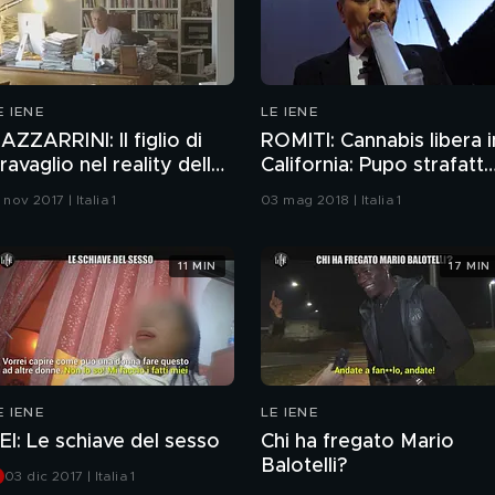
E IENE
LE IENE
AZZARRINI: Il figlio di
ROMITI: Cannabis libera i
ravaglio nel reality della
California: Pupo strafatt
v di Berlusconi
di marijuana
 nov 2017 | Italia 1
03 mag 2018 | Italia 1
11 MIN
17 MIN
E IENE
LE IENE
EI: Le schiave del sesso
Chi ha fregato Mario
Balotelli?
03 dic 2017 | Italia 1