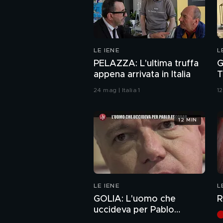
LE IENE
L
PELAZZA: L'ultima truffa
G
appena arrivata in Italia
T
t
24 mag | Italia 1
12
12 MIN
LE IENE
L
GOLIA: L'uomo che
R
uccideva per Pablo
Escobar