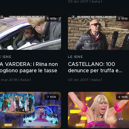
03 dic 2017 | Italia 1
5 MIN
5 MIN
E IENE
LE IENE
A VARDERA: I Riina non
CASTELLANO: 100
ogliono pagare le tasse
denunce per truffa e
ancora continua
 mar 2018 | Italia 1
03 dic 2017 | Italia 1
7 MIN
9 MIN