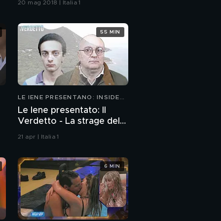
20 mag 2018 | Italia 1
55 MIN
LE IENE PRESENTANO: INSIDE
2026
Le Iene presentato: Il
Verdetto - La strage del
Circeo
21 apr | Italia 1
6 MIN