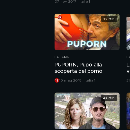
07 nov 2017 | Italia 1
49 MIN
LE IENE
L
PUPORN, Pupo alla
L
scoperta del porno
v
10 mag 2018 | Italia 1
21
28 MIN