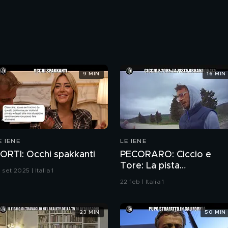
9 MIN
16 MIN
E IENE
LE IENE
ORTI: Occhi spakkanti
PECORARO: Ciccio e
Tore: La pista
 set 2025 | Italia 1
abbandonata
22 feb | Italia 1
23 MIN
50 MIN