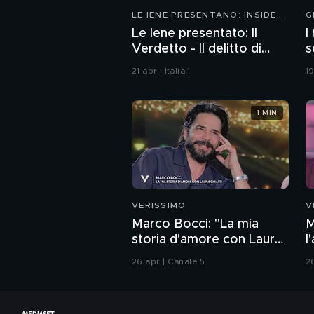
LE IENE PRESENTANO: INSIDE
G
2026
Le Iene presentato: Il
I
Verdetto - Il delitto di
s
Villa Pamphili
c
21 apr | Italia 1
1
1 MIN
VERISSIMO
V
Marco Bocci: "La mia
M
storia d'amore con Laura
l
Chiatti"
26 apr | Canale 5
2