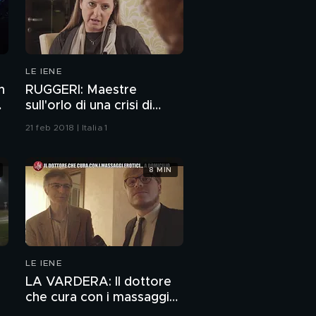
LE IENE
n
RUGGERI: Maestre
o
sull'orlo di una crisi di
nervi
21 feb 2018 | Italia 1
8 MIN
LE IENE
LA VARDERA: Il dottore
che cura con i massaggi
erotici… a domicilio