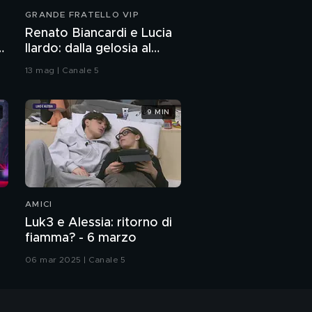
GRANDE FRATELLO VIP
Renato Biancardi e Lucia
Ilardo: dalla gelosia al
bacio
13 mag | Canale 5
9 MIN
AMICI
Luk3 e Alessia: ritorno di
fiamma? - 6 marzo
06 mar 2025 | Canale 5