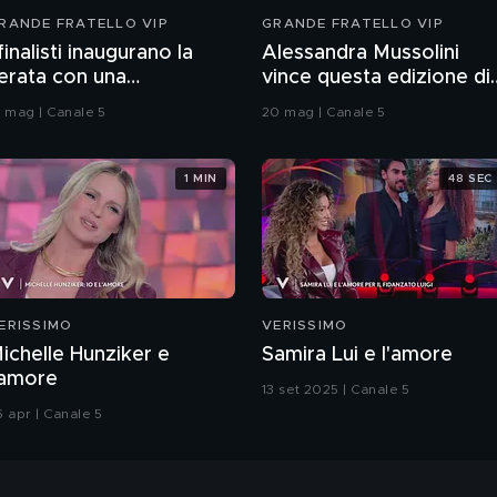
RANDE FRATELLO VIP
GRANDE FRATELLO VIP
 finalisti inaugurano la
Alessandra Mussolini
erata con una
vince questa edizione di
oreografia
Grande Fratello VIP
9 mag | Canale 5
20 mag | Canale 5
1 MIN
48 SEC
ERISSIMO
VERISSIMO
ichelle Hunziker e
Samira Lui e l'amore
'amore
13 set 2025 | Canale 5
6 apr | Canale 5