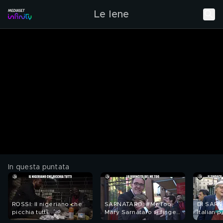
Le Iene
In questa puntata
ROSSI: Il nigeriano che
SARNATARO: #MeToo,
DI SARNO
picchia tutti
Mary Sarnataro si finge
Italian p
produttrice e
dummies