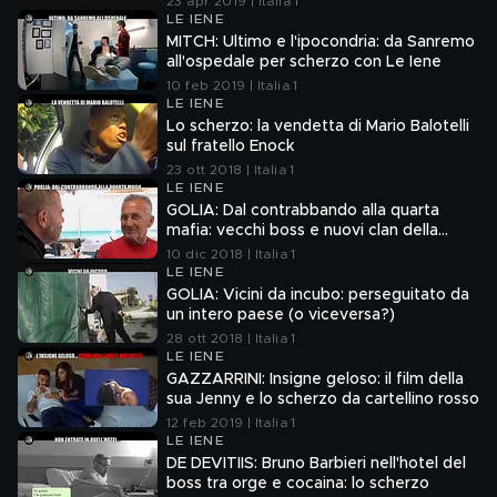
23 apr 2019 | Italia 1
LE IENE
MITCH: Ultimo e l'ipocondria: da Sanremo
all'ospedale per scherzo con Le Iene
10 feb 2019 | Italia 1
LE IENE
Lo scherzo: la vendetta di Mario Balotelli
sul fratello Enock
23 ott 2018 | Italia 1
LE IENE
GOLIA: Dal contrabbando alla quarta
mafia: vecchi boss e nuovi clan della
Puglia
10 dic 2018 | Italia 1
LE IENE
GOLIA: Vicini da incubo: perseguitato da
un intero paese (o viceversa?)
28 ott 2018 | Italia 1
LE IENE
GAZZARRINI: Insigne geloso: il film della
sua Jenny e lo scherzo da cartellino rosso
12 feb 2019 | Italia 1
LE IENE
DE DEVITIIS: Bruno Barbieri nell'hotel del
boss tra orge e cocaina: lo scherzo