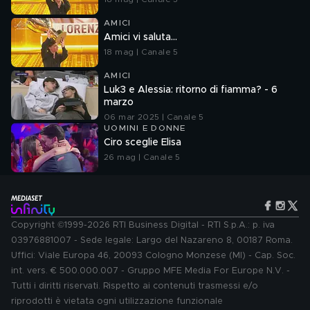
AMICI
Amici vi saluta...
18 mag | Canale 5
AMICI
Luk3 e Alessia: ritorno di fiamma? - 6
marzo
06 mar 2025 | Canale 5
UOMINI E DONNE
Ciro sceglie Elisa
26 mag | Canale 5
Copyright ©1999-2026 RTI Business Digital - RTI S.p.A.: p. iva
03976881007 - Sede legale: Largo del Nazareno 8, 00187 Roma.
Uffici: Viale Europa 46, 20093 Cologno Monzese (MI) - Cap. Soc.
int. vers. € 500.000.007 - Gruppo MFE Media For Europe N.V. -
Tutti i diritti riservati. Rispetto ai contenuti trasmessi e/o
riprodotti è vietata ogni utilizzazione funzionale