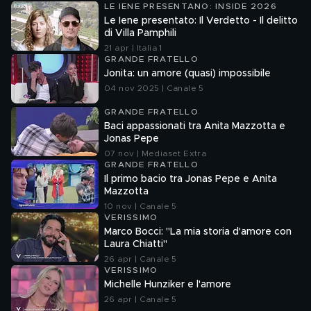
LE IENE PRESENTANO: INSIDE 2026
Le Iene presentato: Il Verdetto - Il delitto
di Villa Pamphili
21 apr | Italia 1
GRANDE FRATELLO
Jonita: un amore (quasi) impossibile
04 nov 2025 | Canale 5
GRANDE FRATELLO
Baci appassionati tra Anita Mazzotta e
Jonas Pepe
07 nov | Mediaset Extra
GRANDE FRATELLO
Il primo bacio tra Jonas Pepe e Anita
Mazzotta
10 nov | Canale 5
VERISSIMO
Marco Bocci: "La mia storia d'amore con
Laura Chiatti"
26 apr | Canale 5
VERISSIMO
Michelle Hunziker e l'amore
26 apr | Canale 5