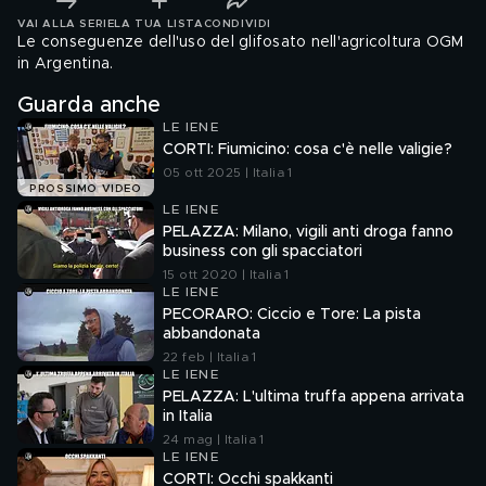
VAI ALLA SERIE
LA TUA LISTA
CONDIVIDI
Le conseguenze dell'uso del glifosato nell'agricoltura OGM
in Argentina.
Guarda anche
LE IENE
CORTI: Fiumicino: cosa c'è nelle valigie?
05 ott 2025 | Italia 1
PROSSIMO VIDEO
LE IENE
PELAZZA: Milano, vigili anti droga fanno
business con gli spacciatori
15 ott 2020 | Italia 1
LE IENE
PECORARO: Ciccio e Tore: La pista
abbandonata
22 feb | Italia 1
LE IENE
PELAZZA: L'ultima truffa appena arrivata
in Italia
24 mag | Italia 1
LE IENE
CORTI: Occhi spakkanti