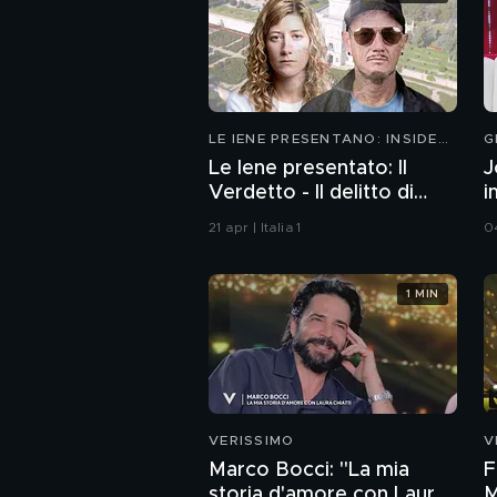
LE IENE PRESENTANO: INSIDE
G
2026
Le Iene presentato: Il
J
Verdetto - Il delitto di
i
Villa Pamphili
21 apr | Italia 1
0
1 MIN
VERISSIMO
V
Marco Bocci: "La mia
F
storia d'amore con Laura
M