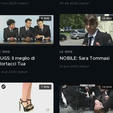
amborghini
 nov 2023 | Italia 1
05 ott 2025 | Italia 1
5 MIN
16 MIN
E IENE
LE IENE
UGS: Il meglio di
NOBILE: Sara Tommasi
ortacci Tua
21 gen 2013 | Italia 1
 mar 2013 | Italia 1
7 MIN
12 MIN