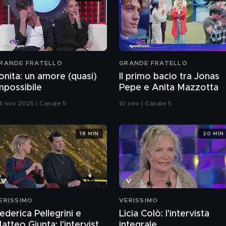
RANDE FRATELLO
GRANDE FRATELLO
onita: un amore (quasi)
Il primo bacio tra Jonas
mpossibile
Pepe e Anita Mazzotta
4 nov 2025 | Canale 5
10 nov | Canale 5
18 MIN
20 MIN
ERISSIMO
VERISSIMO
ederica Pellegrini e
Licia Colò: l'intervista
atteo Giunta: l'intervista
integrale