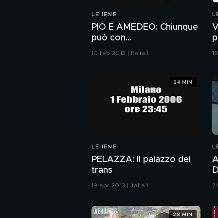
LE IENE
L
PIO E AMEDEO: Chiunque
V
può con...
p
10 feb 2013 | Italia 1
19
24 MIN
LE IENE
L
PELAZZA: Il palazzo dei
A
trans
D
19 apr 2013 | Italia 1
24
28 MIN