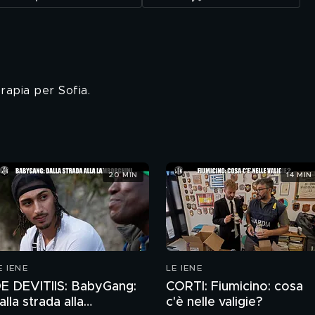
erapia per Sofia.
20 MIN
14 MIN
E IENE
LE IENE
E DEVITIIS: BabyGang:
CORTI: Fiumicino: cosa
alla strada alla
c'è nelle valigie?