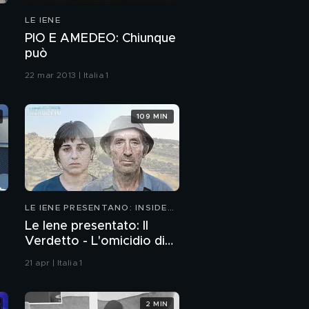
LE IENE
PIO E AMEDEO: Chiunque
può
22 mar 2013 | Italia 1
109 MIN
LE IENE PRESENTANO: INSIDE
2026
Le Iene presentato: Il
Verdetto - L'omicidio di
Avetrana
21 apr | Italia 1
2 MIN