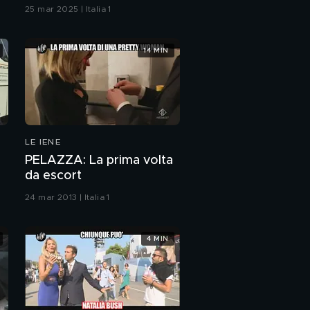
libertà
25 mar 2025 | Italia 1
14 MIN
LE IENE
PELAZZA: La prima volta
da escort
24 mar 2013 | Italia 1
4 MIN