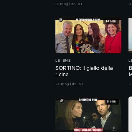
TikTok
L
14 mag | Italia 1
07
14 MIN
LE IENE
L
SORTINO: Il giallo della
B
ricina
M
24 mag | Italia 1
23
5 MIN