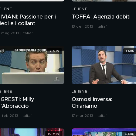
E IENE
LE IENE
IVIANI: Passione per i
TOFFA: Agenzia debiti
iedi e i collant
13 gen 2013 | Italia 1
 mag 2013 | Italia 1
9 MIN
1 MIN
E IENE
LE IENE
GRESTI: Milly
Osmosi inversa:
'Abbraccio
Chiariamo.
 feb 2013 | Italia 1
17 mar 2013 | Italia 1
10 MIN
5 MIN