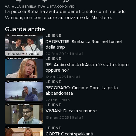
VAI ALLA SERIE
LA TUA LISTA
CONDIVIDI
La piccola Sofia ha avuto dei benefici solo con il metodo
Vannoni, non con le cure autorizzate dal Ministero.
Guarda anche
LE IENE
DE DEVITIIS: Simba La Rue: nel tunnel
della trap
20 feb 2024 | Italia 1
PROSSIMO VIDEO
LE IENE
REI: Audio shock di Asia: c'è stato stupro
oppure no?
12 ott 2025 | Italia 1
LE IENE
PECORARO: Ciccio e Tore: La pista
abbandonata
22 feb | Italia 1
LE IENE
VIVIANI: Di casa si muore
13 mag 2025 | Italia 1
LE IENE
CORTI: Occhi spakkanti