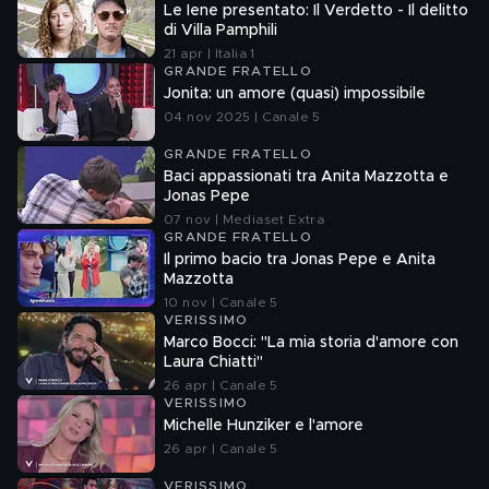
Le Iene presentato: Il Verdetto - Il delitto
di Villa Pamphili
21 apr | Italia 1
GRANDE FRATELLO
Jonita: un amore (quasi) impossibile
04 nov 2025 | Canale 5
GRANDE FRATELLO
Baci appassionati tra Anita Mazzotta e
Jonas Pepe
07 nov | Mediaset Extra
GRANDE FRATELLO
Il primo bacio tra Jonas Pepe e Anita
Mazzotta
10 nov | Canale 5
VERISSIMO
Marco Bocci: "La mia storia d'amore con
Laura Chiatti"
26 apr | Canale 5
VERISSIMO
Michelle Hunziker e l'amore
26 apr | Canale 5
VERISSIMO