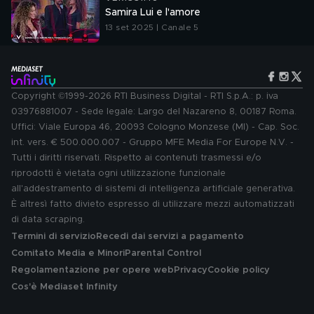
Samira Lui e l'amore
13 set 2025 | Canale 5
Copyright ©1999-2026 RTI Business Digital - RTI S.p.A.: p. iva
03976881007 - Sede legale: Largo del Nazareno 8, 00187 Roma.
Uffici: Viale Europa 46, 20093 Cologno Monzese (MI) - Cap. Soc.
int. vers. € 500.000.007 - Gruppo MFE Media For Europe N.V. -
Tutti i diritti riservati. Rispetto ai contenuti trasmessi e/o
riprodotti è vietata ogni utilizzazione funzionale
all'addestramento di sistemi di intelligenza artificiale generativa.
È altresì fatto divieto espresso di utilizzare mezzi automatizzati
di data scraping.
Termini di servizio
Recedi dai servizi a pagamento
Comitato Media e Minori
Parental Control
Regolamentazione per opere web
Privacy
Cookie policy
Cos'è Mediaset Infinity