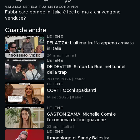
VAI ALLA SERIE
LA TUA LISTA
CONDIVIDI
Fabbricare bombe in Italia è lecito, ma a chi vengono
vendute?
Guarda anche
LE IENE
PELAZZA: L'ultima truffa appena arrivata
in Italia
24 mag | Italia 1
PROSSIMO VIDEO
LE IENE
DE DEVITIIS: Simba La Rue: nel tunnel
della trap
20 feb 2024 | Italia 1
LE IENE
CORTI: Occhi spakkanti
14 set 2025 | Italia 1
LE IENE
GASTON ZAMA: Michelle Comi e
l'economia dell'indignazione
23 apr | Italia 1
LE IENE
Il monologo di Sandy Balestra