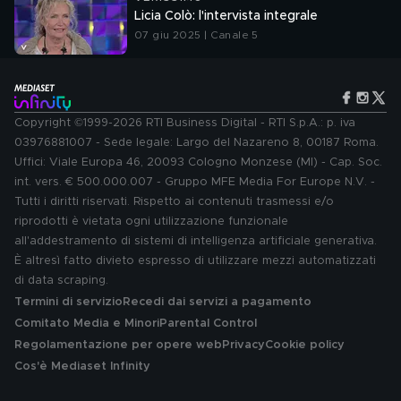
Licia Colò: l'intervista integrale
07 giu 2025 | Canale 5
Copyright ©1999-2026 RTI Business Digital - RTI S.p.A.: p. iva
03976881007 - Sede legale: Largo del Nazareno 8, 00187 Roma.
Uffici: Viale Europa 46, 20093 Cologno Monzese (MI) - Cap. Soc.
int. vers. € 500.000.007 - Gruppo MFE Media For Europe N.V. -
Tutti i diritti riservati. Rispetto ai contenuti trasmessi e/o
riprodotti è vietata ogni utilizzazione funzionale
all'addestramento di sistemi di intelligenza artificiale generativa.
È altresì fatto divieto espresso di utilizzare mezzi automatizzati
di data scraping.
Termini di servizio
Recedi dai servizi a pagamento
Comitato Media e Minori
Parental Control
Regolamentazione per opere web
Privacy
Cookie policy
Cos'è Mediaset Infinity