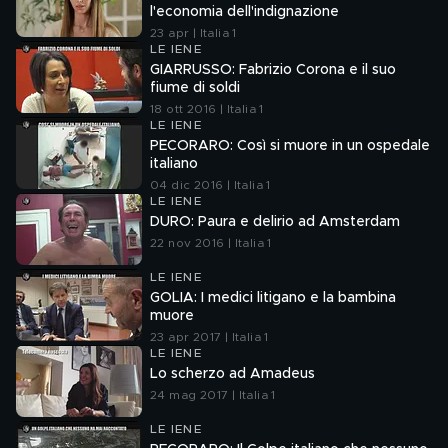
l'economia dell'indignazione
23 apr | Italia 1
LE IENE
GIARRUSSO: Fabrizio Corona e il suo
fiume di soldi
18 ott 2016 | Italia 1
LE IENE
PECORARO: Così si muore in un ospedale
italiano
04 dic 2016 | Italia 1
LE IENE
DURO: Paura e delirio ad Amsterdam
22 nov 2016 | Italia 1
LE IENE
GOLIA: I medici litigano e la bambina
muore
23 apr 2017 | Italia 1
LE IENE
Lo scherzo ad Amadeus
24 mag 2017 | Italia 1
LE IENE