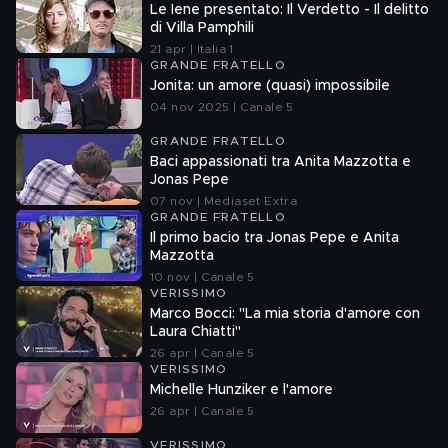
Le Iene presentato: Il Verdetto - Il delitto
di Villa Pamphili
21 apr | Italia 1
GRANDE FRATELLO
Jonita: un amore (quasi) impossibile
04 nov 2025 | Canale 5
GRANDE FRATELLO
Baci appassionati tra Anita Mazzotta e
Jonas Pepe
07 nov | Mediaset Extra
GRANDE FRATELLO
Il primo bacio tra Jonas Pepe e Anita
Mazzotta
10 nov | Canale 5
VERISSIMO
Marco Bocci: "La mia storia d'amore con
Laura Chiatti"
26 apr | Canale 5
VERISSIMO
Michelle Hunziker e l'amore
26 apr | Canale 5
VERISSIMO