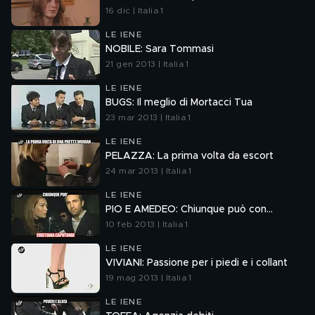
16 dic | Italia 1
LE IENE
NOBILE: Sara Tommasi
21 gen 2013 | Italia 1
LE IENE
BUGS: Il meglio di Mortacci Tua
23 mar 2013 | Italia 1
LE IENE
PELAZZA: La prima volta da escort
24 mar 2013 | Italia 1
LE IENE
PIO E AMEDEO: Chiunque può con...
10 feb 2013 | Italia 1
LE IENE
VIVIANI: Passione per i piedi e i collant
19 mag 2013 | Italia 1
LE IENE