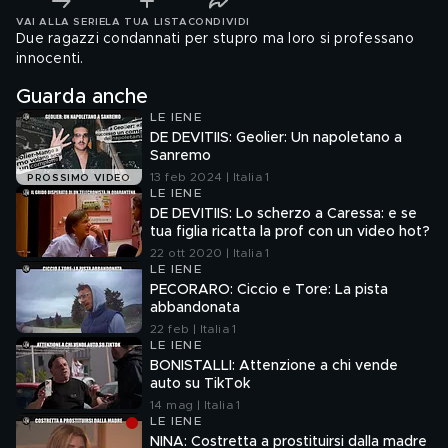
VAI ALLA SERIE
LA TUA LISTA
CONDIVIDI
Due ragazzi condannati per stupro ma loro si professano
innocenti.
Guarda anche
LE IENE
DE DEVITIIS: Geolier: Un napoletano a
Sanremo
13 feb 2024 | Italia 1
PROSSIMO VIDEO
LE IENE
DE DEVITIIS: Lo scherzo a Caressa: e se
tua figlia ricatta la prof con un video hot?
22 ott 2020 | Italia 1
LE IENE
PECORARO: Ciccio e Tore: La pista
abbandonata
22 feb | Italia 1
LE IENE
BONISTALLI: Attenzione a chi vende
auto su TikTok
14 mag | Italia 1
LE IENE
NINA: Costretta a prostituirsi dalla madre