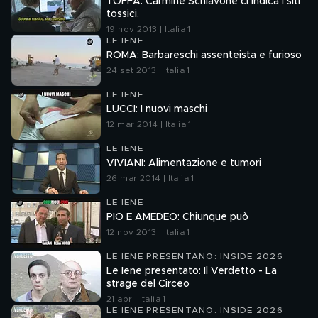
TOFFA: Carmine Schiavone ci indica i siti
tossici.
19 nov 2013 | Italia 1
LE IENE
ROMA: Barbareschi assenteista e furioso
24 set 2013 | Italia 1
LE IENE
LUCCI: I nuovi maschi
12 mar 2014 | Italia 1
LE IENE
VIVIANI: Alimentazione e tumori
26 mar 2014 | Italia 1
LE IENE
PIO E AMEDEO: Chiunque può
12 nov 2013 | Italia 1
LE IENE PRESENTANO: INSIDE 2026
Le Iene presentato: Il Verdetto - La
strage del Circeo
21 apr | Italia 1
LE IENE PRESENTANO: INSIDE 2026