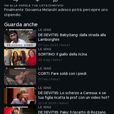
VAI ALLA SERIE
LA TUA LISTA
CONDIVIDI
Finalmente Giovanna Melandri adesso potrà percepire uno
stipendio.
Guarda anche
LE IENE
DE DEVITIIS: BabyGang: dalla strada alla
Lamborghini
07 nov 2023 | Italia 1
PROSSIMO VIDEO
LE IENE
SORTINO: Il giallo della ricina
24 mag | Italia 1
LE IENE
CORTI: Fare soldi con i piedi
01 feb | Italia 1
LE IENE
DE DEVITIIS: Lo scherzo a Caressa: e se
tua figlia ricatta la prof con un video hot?
22 ott 2020 | Italia 1
LE IENE
DE DEVITIIS: Paky: Il riscatto di Rozzano