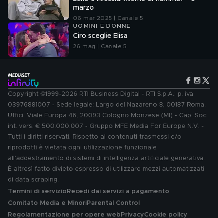
marzo
06 mar 2025 | Canale 5
UOMINI E DONNE
Ciro sceglie Elisa
26 mag | Canale 5
Copyright ©1999-2026 RTI Business Digital - RTI S.p.A.: p. iva
03976881007 - Sede legale: Largo del Nazareno 8, 00187 Roma.
Uffici: Viale Europa 46, 20093 Cologno Monzese (MI) - Cap. Soc.
int. vers. € 500.000.007 - Gruppo MFE Media For Europe N.V. -
Tutti i diritti riservati. Rispetto ai contenuti trasmessi e/o
riprodotti è vietata ogni utilizzazione funzionale
all'addestramento di sistemi di intelligenza artificiale generativa.
È altresì fatto divieto espresso di utilizzare mezzi automatizzati
di data scraping.
Termini di servizio
Recedi dai servizi a pagamento
Comitato Media e Minori
Parental Control
Regolamentazione per opere web
Privacy
Cookie policy