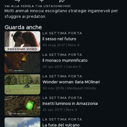
VAI ALLA SERIE
LA TUA LISTA
CONDIVIDI
Molti animali innocui escogitano strategie ingannevoli per
sfuggire ai predatori.
Guarda anche
LA SETTIMA PORTA
Il sesso nel futuro
30 mag 2017 | Rete 4
PROSSIMO VIDEO
LA SETTIMA PORTA
Il monaco mummificato
20 giu 2017 | Canale 5
LA SETTIMA PORTA
Wonder woman: Ilaria MOlinari
30 nov 2016 | Mediaset Infinity
LA SETTIMA PORTA
Insetti luminosi in Amazzonia
25 apr 2017 | Rete 4
LA SETTIMA PORTA
La furia del vulcano