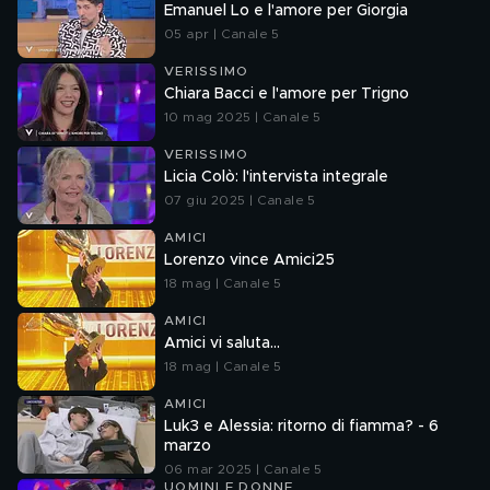
Emanuel Lo e l'amore per Giorgia
05 apr | Canale 5
VERISSIMO
Chiara Bacci e l'amore per Trigno
10 mag 2025 | Canale 5
VERISSIMO
Licia Colò: l'intervista integrale
07 giu 2025 | Canale 5
AMICI
Lorenzo vince Amici25
18 mag | Canale 5
AMICI
Amici vi saluta...
18 mag | Canale 5
AMICI
Luk3 e Alessia: ritorno di fiamma? - 6
marzo
06 mar 2025 | Canale 5
UOMINI E DONNE