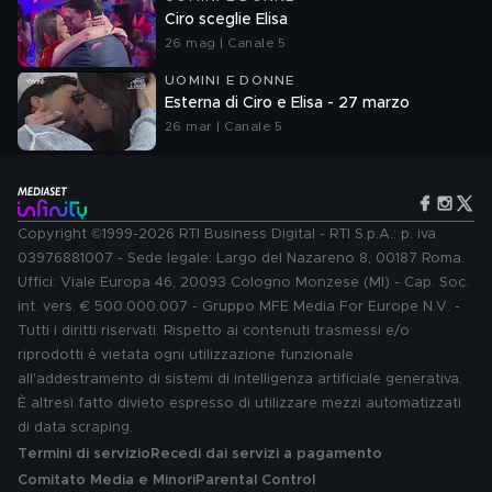
Ciro sceglie Elisa
26 mag | Canale 5
UOMINI E DONNE
Esterna di Ciro e Elisa - 27 marzo
26 mar | Canale 5
Copyright ©1999-2026 RTI Business Digital - RTI S.p.A.: p. iva
03976881007 - Sede legale: Largo del Nazareno 8, 00187 Roma.
Uffici: Viale Europa 46, 20093 Cologno Monzese (MI) - Cap. Soc.
int. vers. € 500.000.007 - Gruppo MFE Media For Europe N.V. -
Tutti i diritti riservati. Rispetto ai contenuti trasmessi e/o
riprodotti è vietata ogni utilizzazione funzionale
all'addestramento di sistemi di intelligenza artificiale generativa.
È altresì fatto divieto espresso di utilizzare mezzi automatizzati
di data scraping.
Termini di servizio
Recedi dai servizi a pagamento
Comitato Media e Minori
Parental Control