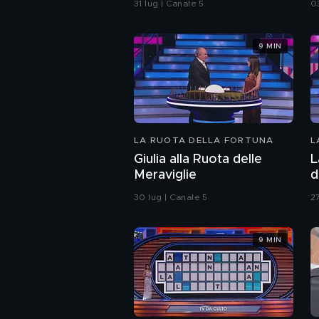
31 lug | Canale 5
0
9 MIN
LA RUOTA DELLA FORTUNA
L
Giulia alla Ruota delle
L
Meraviglie
d
30 lug | Canale 5
27
9 MIN