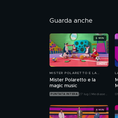
Guarda anche
6 MIN
MISTER POLARETTO E LA
L
MAGIC MUSIC
Mister Polaretto e la
M
magic music
M
27 lug | Mediaset
0
PUNTATA INTERA
Infinity
4 MIN