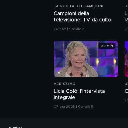
LA RUOTA DEI CAMPIONI
U
Campioni della
L
televisione: TV da culto
R
20 nov | Canale 5
2
20 MIN
VERISSIMO
U
Licia Colò: l'intervista
C
integrale
2
07 giu 2025 | Canale 5