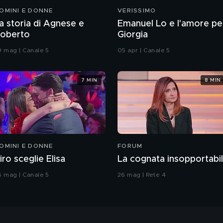
OMINI E DONNE
VERISSIMO
a storia di Agnese e
Emanuel Lo e l'amore pe
oberto
Giorgia
9 mag | Canale 5
05 apr | Canale 5
7 MIN
8 MIN
OMINI E DONNE
FORUM
iro sceglie Elisa
La cognata insopportabi
6 mag | Canale 5
26 mag | Rete 4