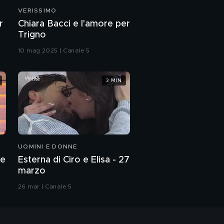
VERISSIMO
r
Chiara Bacci e l'amore per
Trigno
10 mag 2025 | Canale 5
3 MIN
UOMINI E DONNE
le
Esterna di Ciro e Elisa - 27
marzo
26 mar | Canale 5