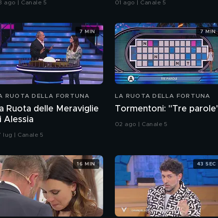
3 ago | Canale 5
01 ago | Canale 5
7 MIN
7 MIN
A RUOTA DELLA FORTUNA
LA RUOTA DELLA FORTUNA
a Ruota delle Meraviglie
Tormentoni: "Tre parole
i Alessia
02 ago | Canale 5
 lug | Canale 5
16 MIN
43 SEC