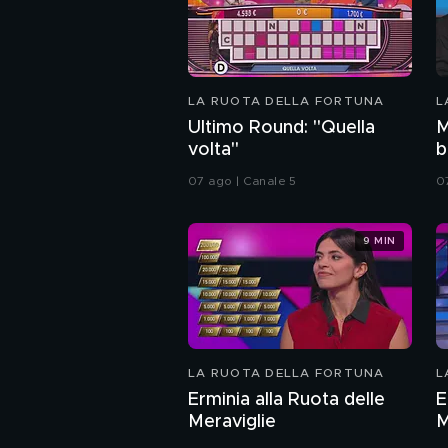
LA RUOTA DELLA FORTUNA
L
Ultimo Round: "Quella
M
volta"
b
S
07 ago | Canale 5
0
9 MIN
LA RUOTA DELLA FORTUNA
L
Erminia alla Ruota delle
E
Meraviglie
M