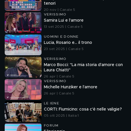
tenori
20 nov | Canale 5
VERISSIMO
Samira Lui e l'amore
13 set 2025 | Canale 5
UOMINI E DONNE
Lucia, Rosario e... il trono
23 set 2025 | Canale 5
VERISSIMO
Marco Bocci: "La mia storia d'amore con
Laura Chiatti"
26 apr | Canale 5
VERISSIMO
Michelle Hunziker e l'amore
26 apr | Canale 5
LE IENE
CORTI: Fiumicino: cosa c'è nelle valigie?
05 ott 2025 | Italia 1
FORUM