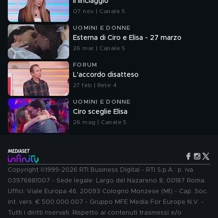
Il linciaggio
07 nov | Canale 5
UOMINI E DONNE
Esterna di Ciro e Elisa - 27 marzo
26 mar | Canale 5
FORUM
L'accordo disatteso
27 feb | Rete 4
UOMINI E DONNE
Ciro sceglie Elisa
26 mag | Canale 5
Copyright ©1999-2026 RTI Business Digital - RTI S.p.A.: p. iva
03976881007 - Sede legale: Largo del Nazareno 8, 00187 Roma.
Uffici: Viale Europa 46, 20093 Cologno Monzese (MI) - Cap. Soc.
int. vers. € 500.000.007 - Gruppo MFE Media For Europe N.V. -
Tutti i diritti riservati. Rispetto ai contenuti trasmessi e/o