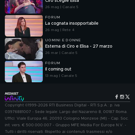
Ciro sceglie Elisa
26 mag | Canale 5
FORUM
La cognata insopportabile
26 mag | Rete 4
UOMINI E DONNE
Esterna di Ciro e Elisa - 27 marzo
26 mar | Canale 5
FORUM
Il coming out
13 mag | Canale 5
Copyright ©1999-2026 RTI Business Digital - RTI S.p.A.: p. iva
03976881007 - Sede legale: Largo del Nazareno 8, 00187 Roma.
Uffici: Viale Europa 46, 20093 Cologno Monzese (MI) - Cap. Soc.
int. vers. € 500.000.007 - Gruppo MFE Media For Europe N.V. -
Tutti i diritti riservati. Rispetto ai contenuti trasmessi e/o