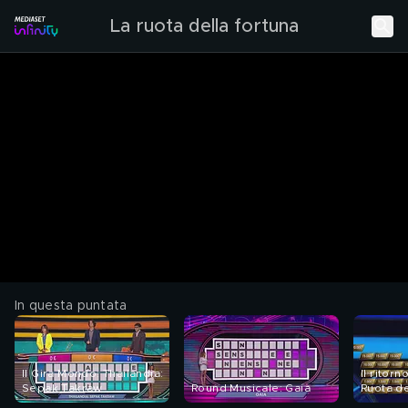
La ruota della fortuna
In questa puntata
Il Gira Mondo: Thailandia:
Il ritorn
Sepak Takraw
Round Musicale: Gaia
Ruota de