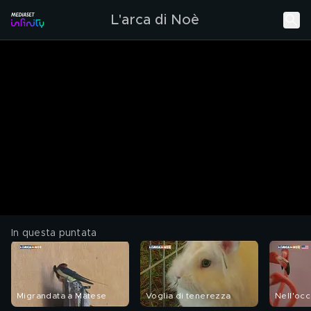
L'arca di Noè
In questa puntata
Migrandata a Matese
Voglia di tenerezza
Nell'occ