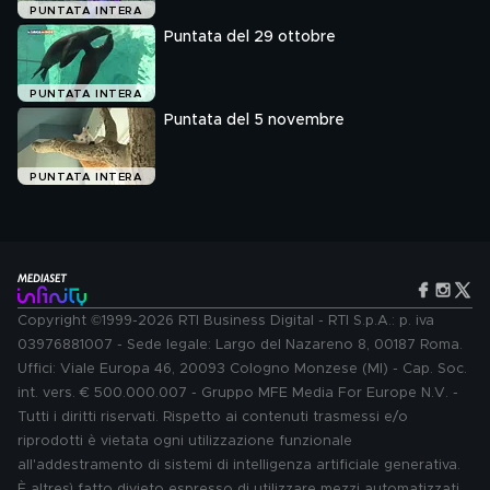
PUNTATA INTERA
Puntata del 29 ottobre
PUNTATA INTERA
Puntata del 5 novembre
PUNTATA INTERA
Copyright ©1999-2026 RTI Business Digital - RTI S.p.A.: p. iva
03976881007 - Sede legale: Largo del Nazareno 8, 00187 Roma.
Uffici: Viale Europa 46, 20093 Cologno Monzese (MI) - Cap. Soc.
int. vers. € 500.000.007 - Gruppo MFE Media For Europe N.V. -
Tutti i diritti riservati. Rispetto ai contenuti trasmessi e/o
riprodotti è vietata ogni utilizzazione funzionale
all'addestramento di sistemi di intelligenza artificiale generativa.
È altresì fatto divieto espresso di utilizzare mezzi automatizzati