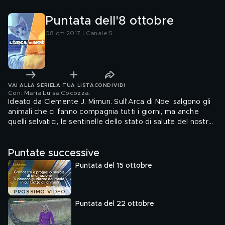
Puntata dell'8 ottobre
08 ott 2017 | Canale 5
VAI ALLA SERIE
LA TUA LISTA
CONDIVIDI
Con: Maria Luisa Cocozza
.
Ideato da Clemente J. Mimun. Sull'Arca di Noe' salgono gli
animali che ci fanno compagnia tutti i giorni, ma anche
quelli selvatici, le sentinelle dello stato di salute del nostro
pianeta. Impareremo a conoscere le infinite potenzialita'
dei nostri animali domestici, ma anche ad accudirli, educarli,
Puntate successive
curarli con il supporto degli esperti e dei tanti volontari che
si occupano dei meno fortunati con infinito amore.
Puntata del 15 ottobre
PROSSIMO VIDEO
Puntata del 22 ottobre