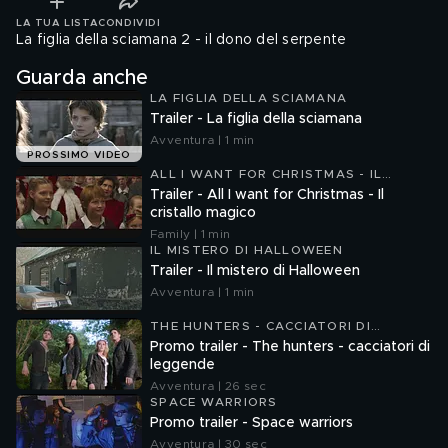
LA TUA LISTA
CONDIVIDI
La figlia della sciamana 2 - il dono del serpente
Guarda anche
LA FIGLIA DELLA SCIAMANA
Trailer - La figlia della sciamana
Avventura | 1 min
PROSSIMO VIDEO
ALL I WANT FOR CHRISTMAS - IL
CRISTALLO MAGICO
Trailer - All I want for Christmas - Il
cristallo magico
Family | 1 min
IL MISTERO DI HALLOWEEN
Trailer - Il mistero di Halloween
Avventura | 1 min
THE HUNTERS - CACCIATORI DI
LEGGENDE
Promo trailer - The hunters - cacciatori di
leggende
Avventura | 26 sec
SPACE WARRIORS
Promo trailer - Space warriors
Avventura | 30 sec