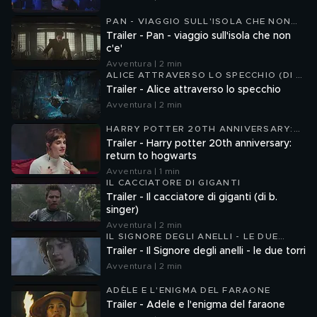
PAN - VIAGGIO SULL'ISOLA CHE NON
C'È
Trailer - Pan - viaggio sull'isola che non
c'e'
Avventura | 2 min
ALICE ATTRAVERSO LO SPECCHIO (DI J.
BOBIN)
Trailer - Alice attraverso lo specchio
Avventura | 2 min
HARRY POTTER 20TH ANNIVERSARY:
RETURN TO HOGWARTS
Trailer - Harry potter 20th anniversary:
return to hogwarts
Avventura | 1 min
IL CACCIATORE DI GIGANTI
Trailer - Il cacciatore di giganti (di b.
singer)
Avventura | 2 min
IL SIGNORE DEGLI ANELLI - LE DUE
TORRI
Trailer - Il Signore degli anelli - le due torri
Avventura | 2 min
ADÈLE E L'ENIGMA DEL FARAONE
Trailer - Adele e l'enigma del faraone