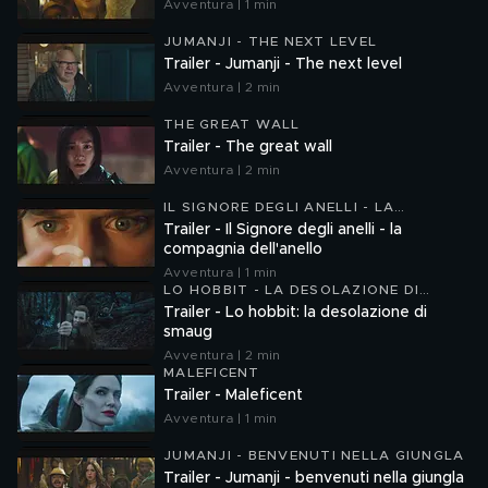
Avventura | 1 min
JUMANJI - THE NEXT LEVEL
Trailer - Jumanji - The next level
Avventura | 2 min
THE GREAT WALL
Trailer - The great wall
Avventura | 2 min
IL SIGNORE DEGLI ANELLI - LA
COMPAGNIA DELL'ANELLO
Trailer - Il Signore degli anelli - la
compagnia dell'anello
Avventura | 1 min
LO HOBBIT - LA DESOLAZIONE DI
SMAUG
Trailer - Lo hobbit: la desolazione di
smaug
Avventura | 2 min
MALEFICENT
Trailer - Maleficent
Avventura | 1 min
JUMANJI - BENVENUTI NELLA GIUNGLA
Trailer - Jumanji - benvenuti nella giungla