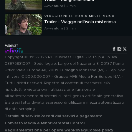
Avventura | 2 min
VIAGGIO NELL'ISOLA MISTERIOSA
Trailer - Viaggio nell'isola misteriosa
Avventura | 2 min
Copyright ©1999-2026 RTI Business Digital - RTI S.p.A.: p. iva
03976881007 - Sede legale: Largo del Nazareno 8, 00187 Roma.
Uffici: Viale Europa 46, 20093 Cologno Monzese (MI) - Cap. Soc.
int. vers. € 500.000.007 - Gruppo MFE Media For Europe N.V. -
Tutti i diritti riservati. Rispetto ai contenuti trasmessi e/o
riprodotti è vietata ogni utilizzazione funzionale
all'addestramento di sistemi di intelligenza artificiale generativa.
È altresì fatto divieto espresso di utilizzare mezzi automatizzati
di data scraping.
Termini di servizio
Recedi dai servizi a pagamento
Comitato Media e Minori
Parental Control
Regolamentazione per opere web
Privacy
Cookie policy