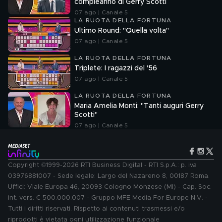
compleanno di Gerry Scotti
07 ago | Canale 5
LA RUOTA DELLA FORTUNA
Ultimo Round: "Quella volta"
07 ago | Canale 5
LA RUOTA DELLA FORTUNA
Triplete: I ragazzi del '56
07 ago | Canale 5
LA RUOTA DELLA FORTUNA
Maria Amelia Monti: "Tanti auguri Gerry
Scotti"
07 ago | Canale 5
Copyright ©1999-2026 RTI Business Digital - RTI S.p.A.: p. iva
03976881007 - Sede legale: Largo del Nazareno 8, 00187 Roma.
Uffici: Viale Europa 46, 20093 Cologno Monzese (MI) - Cap. Soc.
int. vers. € 500.000.007 - Gruppo MFE Media For Europe N.V. -
Tutti i diritti riservati. Rispetto ai contenuti trasmessi e/o
riprodotti è vietata ogni utilizzazione funzionale