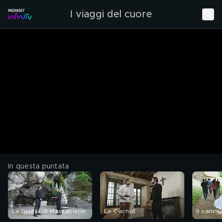
I viaggi del cuore
In questa puntata
La Grotta di Massabielle
Le Cachot
Il camm