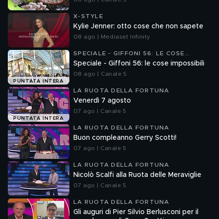
X-STYLE
Kylie Jenner: otto cose che non sapete
08 ago | Mediaset Infinity
SPECIALE - GIFFONI 56: LE COSE
IMPOSSIBILI
Speciale - Giffoni 56: le cose impossibili
08 ago | Canale 5
PUNTATA INTERA
LA RUOTA DELLA FORTUNA
Venerdì 7 agosto
07 ago | Canale 5
PUNTATA INTERA
LA RUOTA DELLA FORTUNA
Buon compleanno Gerry Scotti!
07 ago | Canale 5
LA RUOTA DELLA FORTUNA
Nicolò Scalfi alla Ruota delle Meraviglie
07 ago | Canale 5
LA RUOTA DELLA FORTUNA
Gli auguri di Pier Silvio Berlusconi per il