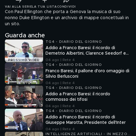
VAI ALLA SERIE
LA TUA LISTA
CONDIVIDI
Con Paul Ellington che porta a Genova la musica di suo
nonno Duke Ellington e un archivio di mappe concettuali in
un sito.
Guarda anche
TG4 - DIARIO DEL GIORNO
Addio a Franco Baresi: il ricordo di
Demetrio Albertini, Clarence Seedorf e
Giovanni Galli
04 ago | Rete 4
PROSSIMO VIDEO
TG4 - DIARIO DEL GIORNO
Franco Baresi, il pallone d'oro omaggio di
Silvio Berlusconi
04 ago | Rete 4
TG4 - DIARIO DEL GIORNO
Addio a Franco Baresi: il ricordo
commosso dei tifosi
04 ago | Rete 4
TG4 - DIARIO DEL GIORNO
Addio a Franco Baresi: il ricordo di
Giuseppe Marotta, Presidente dell'Inter
04 ago | Rete 4
INTELLIGENZE ARTIFICIALI - IN MEZZO