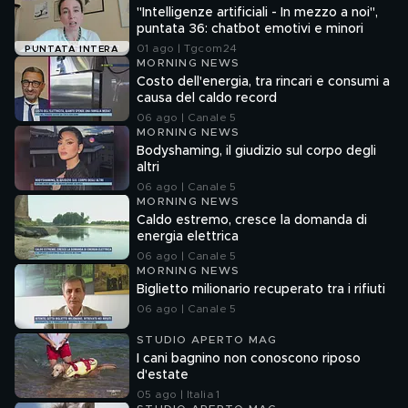
A NOI
"Intelligenze artificiali - In mezzo a noi",
puntata 36: chatbot emotivi e minori
01 ago | Tgcom24
PUNTATA INTERA
MORNING NEWS
Costo dell'energia, tra rincari e consumi a
causa del caldo record
06 ago | Canale 5
MORNING NEWS
Bodyshaming, il giudizio sul corpo degli
altri
06 ago | Canale 5
MORNING NEWS
Caldo estremo, cresce la domanda di
energia elettrica
06 ago | Canale 5
MORNING NEWS
Biglietto milionario recuperato tra i rifiuti
06 ago | Canale 5
STUDIO APERTO MAG
I cani bagnino non conoscono riposo
d'estate
05 ago | Italia 1