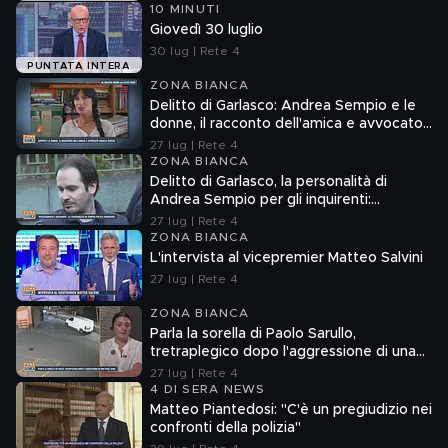
10 MINUTI
Giovedì 30 luglio
30 lug | Rete 4
PUNTATA INTERA
ZONA BIANCA
Delitto di Garlasco: Andrea Sempio e le
donne, il racconto dell'amica e avvocato
Angela Taccia
27 lug | Rete 4
ZONA BIANCA
Delitto di Garlasco, la personalità di
Andrea Sempio per gli inquirenti:
"Ossessionato e bugiardo"
27 lug | Rete 4
ZONA BIANCA
L'intervista al vicepremier Matteo Salvini
27 lug | Rete 4
ZONA BIANCA
Parla la sorella di Paolo Sarullo,
tretraplegico dopo l'aggressione di una
baby gang
27 lug | Rete 4
4 DI SERA NEWS
Matteo Piantedosi: "C'è un pregiudizio nei
confronti della polizia"