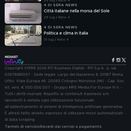
29 lug | Rete 4
4 DI SERA NEWS
Città italiane nella morsa del Sole
29 lug | Rete 4
4 DI SERA NEWS
Politica e clima in Italia
31 lug | Rete 4
Copyright ©1999-2026 RTI Business Digital - RTI S.p.A.: p. iva
03976881007 - Sede legale: Largo del Nazareno 8, 00187 Roma.
Uffici: Viale Europa 46, 20093 Cologno Monzese (MI) - Cap. Soc.
int. vers. € 500.000.007 - Gruppo MFE Media For Europe N.V. -
Tutti i diritti riservati. Rispetto ai contenuti trasmessi e/o
riprodotti è vietata ogni utilizzazione funzionale
all'addestramento di sistemi di intelligenza artificiale generativa.
È altresì fatto divieto espresso di utilizzare mezzi automatizzati
di data scraping.
Termini di servizio
Recedi dai servizi a pagamento