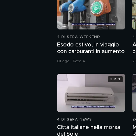
4 DI SERA WEEKEND
4
Esodo estivo, in viaggio
A
con carburanti in aumento
p
l
01 ago | Rete 4
26
3 MIN
4 DI SERA NEWS
Z
Città italiane nella morsa
M
del Sole
R