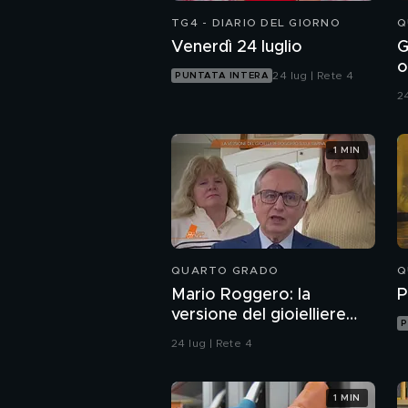
TG4 - DIARIO DEL GIORNO
Q
Venerdì 24 luglio
G
o
24 lug | Rete 4
PUNTATA INTERA
r
24
1 MIN
QUARTO GRADO
Q
Mario Roggero: la
P
versione del gioielliere
P
sulla rapina
24 lug | Rete 4
1 MIN