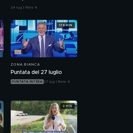
dissero i carabinieri"
24 lug | Rete 4
178 MIN
ZONA BIANCA
Puntata del 27 luglio
27 lug | Rete 4
PUNTATA INTERA
2 MIN