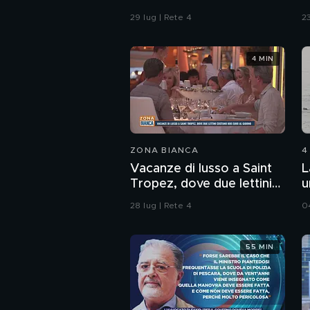
d
29 lug | Rete 4
23
4 MIN
ZONA BIANCA
4
Vacanze di lusso a Saint
L
Tropez, dove due lettini
u
costano 800 euro al
28 lug | Rete 4
0
giorno
55 MIN