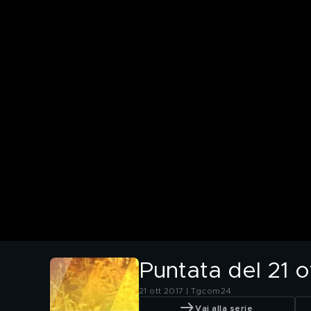
Puntata del 21 
21 ott 2017 | Tgcom24
Vai alla serie