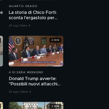
QUARTO GRADO
te
La storia di Chico Forti:
sconta l'ergastolo per
omicidio
25 lug | Rete 4
2 MIN
4 DI SERA WEEKEND
Donald Trump avverte:
"Possibili nuovi attacchi
all'Iran"
01 ago | Rete 4
3 MIN