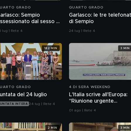
UARTO GRADO
QUARTO GRADO
arlasco: Sempio
Garlasco: le tre telefona
ssessionato dal sesso o
di Sempio
agazzo rispettoso?
 lug | Rete 4
24 lug | Rete 4
182 MIN
3 MIN
UARTO GRADO
4 DI SERA WEEKEND
untata del 24 luglio
L'Italia scrive all'Europa:
"Riunione urgente
24 lug | Rete 4
UNTATA INTERA
sull'immigrazione"
01 ago | Rete 4
2 MIN
3 MIN