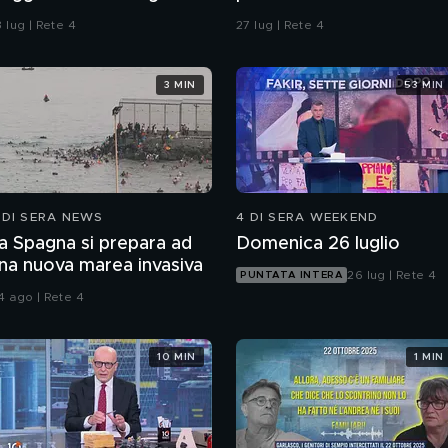
ifesa"
Sempio per gli inquirenti:
 lug | Rete 4
27 lug | Rete 4
"Ossessionato e
bugiardo"
3 MIN
53 MIN
 DI SERA NEWS
4 DI SERA WEEKEND
a Spagna si prepara ad
Domenica 26 luglio
na nuova marea invasiva
26 lug | Rete 4
PUNTATA INTERA
4 ago | Rete 4
10 MIN
1 MIN