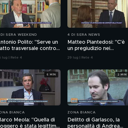
 DI SERA WEEKEND
4 DI SERA NEWS
ntonio Polito: "Serve un
Matteo Piantedosi: "C'è
atto trasversale contro
un pregiudizio nei
a violenza"
confronti della polizia"
 lug | Rete 4
29 lug | Rete 4
6 MIN
2 MIN
ONA BIANCA
ZONA BIANCA
arco Meola: "Quella di
Delitto di Garlasco, la
oggero è stata legittima
personalità di Andrea