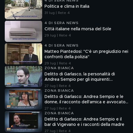
4 DI SERA NEWS
Politica e clima in Italia
31 lug | Rete 4
4 DI SERA NEWS
Città italiane nella morsa del Sole
29 lug | Rete 4
4 DI SERA NEWS
Matteo Piantedosi: "C'è un pregiudizio nei
confronti della polizia"
29 lug | Rete 4
ZONA BIANCA
Delitto di Garlasco, la personalità di
Andrea Sempio per gli inquirenti:
"Ossessionato e bugiardo"
27 lug | Rete 4
ZONA BIANCA
Delitto di Garlasco: Andrea Sempio e le
donne, il racconto dell'amica e avvocato
Angela Taccia
27 lug | Rete 4
ZONA BIANCA
Delitto di Garlasco: Andrea Sempio e il
bar di Vigevano e i racconti della madre
27 lug | Rete 4