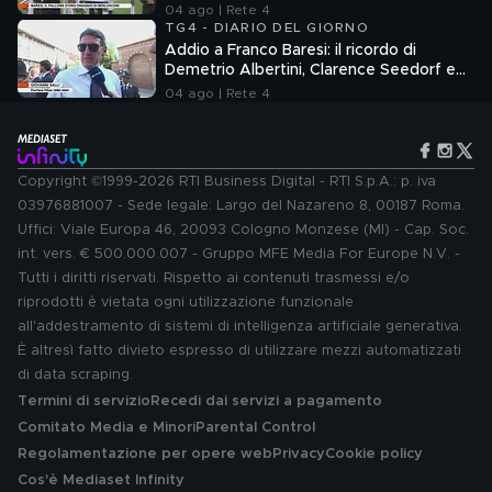
04 ago | Rete 4
TG4 - DIARIO DEL GIORNO
Addio a Franco Baresi: il ricordo di
Demetrio Albertini, Clarence Seedorf e
Giovanni Galli
04 ago | Rete 4
Copyright ©1999-2026 RTI Business Digital - RTI S.p.A.: p. iva
03976881007 - Sede legale: Largo del Nazareno 8, 00187 Roma.
Uffici: Viale Europa 46, 20093 Cologno Monzese (MI) - Cap. Soc.
int. vers. € 500.000.007 - Gruppo MFE Media For Europe N.V. -
Tutti i diritti riservati. Rispetto ai contenuti trasmessi e/o
riprodotti è vietata ogni utilizzazione funzionale
all'addestramento di sistemi di intelligenza artificiale generativa.
È altresì fatto divieto espresso di utilizzare mezzi automatizzati
di data scraping.
Termini di servizio
Recedi dai servizi a pagamento
Comitato Media e Minori
Parental Control
Regolamentazione per opere web
Privacy
Cookie policy
Cos'è Mediaset Infinity