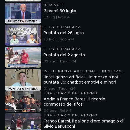
10 MINUTI
Giovedì 30 luglio
30 lug | Rete 4
PUNTATA INTERA
IL TG DEI RAGAZZI
Puntata del 26 luglio
26 lug | Tgcom24
IL TG DEI RAGAZZI
Puntata del 2 agosto
02 ago | Tgcom24
INTELLIGENZE ARTIFICIALI - IN MEZZO
A NOI
"Intelligenze artificiali - In mezzo a noi",
puntata 36: chatbot emotivi e minori
01 ago | Tgcom24
PUNTATA INTERA
TG4 - DIARIO DEL GIORNO
Addio a Franco Baresi: il ricordo
commosso dei tifosi
04 ago | Rete 4
TG4 - DIARIO DEL GIORNO
Franco Baresi, il pallone d'oro omaggio di
Silvio Berlusconi