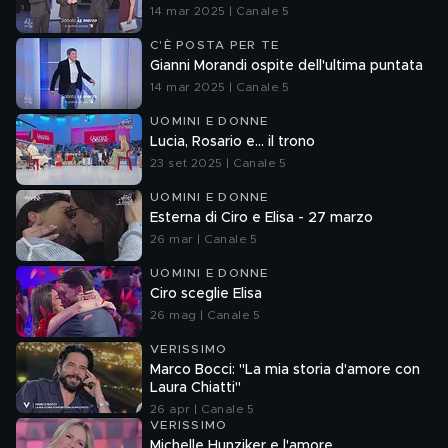
14 mar 2025 | Canale 5
C'È POSTA PER TE
Gianni Morandi ospite dell'ultima puntata
14 mar 2025 | Canale 5
UOMINI E DONNE
Lucia, Rosario e... il trono
23 set 2025 | Canale 5
UOMINI E DONNE
Esterna di Ciro e Elisa - 27 marzo
26 mar | Canale 5
UOMINI E DONNE
Ciro sceglie Elisa
26 mag | Canale 5
VERISSIMO
Marco Bocci: "La mia storia d'amore con
Laura Chiatti"
26 apr | Canale 5
VERISSIMO
Michelle Hunziker e l'amore