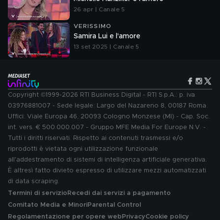
26 apr | Canale 5
VERISSIMO
Samira Lui e l'amore
13 set 2025 | Canale 5
Copyright ©1999-2026 RTI Business Digital - RTI S.p.A.: p. iva
03976881007 - Sede legale: Largo del Nazareno 8, 00187 Roma.
Uffici: Viale Europa 46, 20093 Cologno Monzese (MI) - Cap. Soc.
int. vers. € 500.000.007 - Gruppo MFE Media For Europe N.V. -
Tutti i diritti riservati. Rispetto ai contenuti trasmessi e/o
riprodotti è vietata ogni utilizzazione funzionale
all'addestramento di sistemi di intelligenza artificiale generativa.
È altresì fatto divieto espresso di utilizzare mezzi automatizzati
di data scraping.
Termini di servizio
Recedi dai servizi a pagamento
Comitato Media e Minori
Parental Control
Regolamentazione per opere web
Privacy
Cookie policy