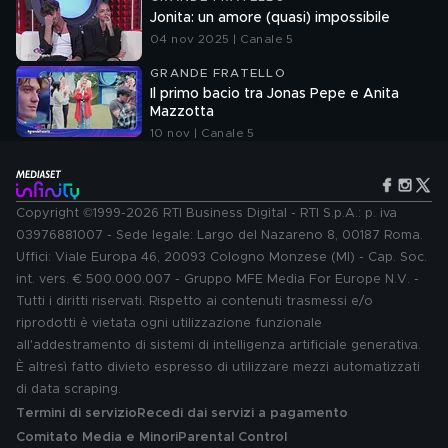
Jonita: un amore (quasi) impossibile
04 nov 2025 | Canale 5
GRANDE FRATELLO
Il primo bacio tra Jonas Pepe e Anita
Mazzotta
10 nov | Canale 5
Copyright ©1999-2026 RTI Business Digital - RTI S.p.A.: p. iva
03976881007 - Sede legale: Largo del Nazareno 8, 00187 Roma.
Uffici: Viale Europa 46, 20093 Cologno Monzese (MI) - Cap. Soc.
int. vers. € 500.000.007 - Gruppo MFE Media For Europe N.V. -
Tutti i diritti riservati. Rispetto ai contenuti trasmessi e/o
riprodotti è vietata ogni utilizzazione funzionale
all'addestramento di sistemi di intelligenza artificiale generativa.
È altresì fatto divieto espresso di utilizzare mezzi automatizzati
di data scraping.
Termini di servizio
Recedi dai servizi a pagamento
Comitato Media e Minori
Parental Control