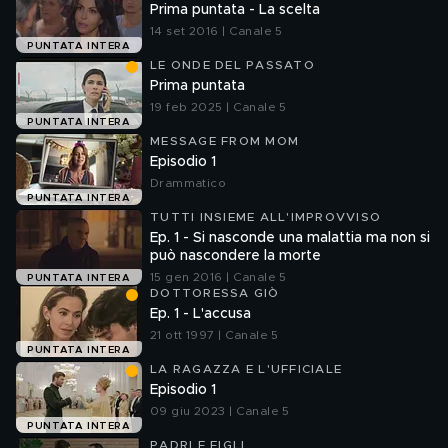
Prima puntata - La scelta
14 set 2016 | Canale 5
PUNTATA INTERA
LE ONDE DEL PASSATO
Prima puntata
19 feb 2025 | Canale 5
PUNTATA INTERA
MESSAGE FROM MOM
Episodio 1
Drammatico
PUNTATA INTERA
TUTTI INSIEME ALL'IMPROVVISO
Ep. 1 - Si nasconde una malattia ma non si
può nascondere la morte
15 gen 2016 | Canale 5
PUNTATA INTERA
DOTTORESSA GIÒ
Ep. 1 - L'accusa
21 ott 1997 | Canale 5
PUNTATA INTERA
LA RAGAZZA E L'UFFICIALE
Episodio 1
09 giu 2023 | Canale 5
PUNTATA INTERA
PADRI E FIGLI