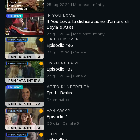
25 lug 2024 | Mediaset Infinity
IF YOU LOVE
If You Love: la dichiarazione d'amore di
Leyla e Ates
27 giu 2024 | Mediaset Infinity
LA PROMESSA
Episodio 196
27 giu 2024 | Canale 5
PUNTATA INTERA
ENDLESS LOVE
Episodio 137
27 giu 2024 | Canale 5
PUNTATA INTERA
ATTO D'INFEDELTÀ
Ep. 1 - Berlin
Drammatico
PUNTATA INTERA
FAR AWAY
Episodio 1
03 giu | Canale 5
PUNTATA INTERA
L'EREDE