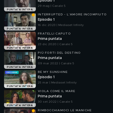
Episodio 1
29 mag | Canale 5
PUNTATA INTERA
INTERRUPTED - L'AMORE INCOMPIUTO
Episodio 1
16 dic 2023 | Mediaset Infinity
PUNTATA INTERA
FRATELLI CAPUTO
Prima puntata
23 dic 2020 | Canale 5
PUNTATA INTERA
PIÙ FORTI DEL DESTINO
Prima puntata
09 mar 2022 | Canale 5
PUNTATA INTERA
BE MY SUNSHINE
Episodio 1
25 mar | Mediaset Infinity
PUNTATA INTERA
VIOLA COME IL MARE
Prima puntata
30 set 2022 | Canale 5
PUNTATA INTERA
RIMBOCCHIAMOCI LE MANICHE