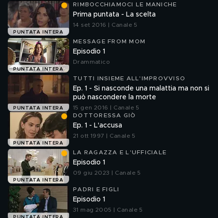
RIMBOCCHIAMOCI LE MANICHE
Prima puntata - La scelta
14 set 2016 | Canale 5
PUNTATA INTERA
MESSAGE FROM MOM
Episodio 1
Drammatico
PUNTATA INTERA
TUTTI INSIEME ALL'IMPROVVISO
Ep. 1 - Si nasconde una malattia ma non si
può nascondere la morte
15 gen 2016 | Canale 5
PUNTATA INTERA
DOTTORESSA GIÒ
Ep. 1 - L'accusa
21 ott 1997 | Canale 5
PUNTATA INTERA
LA RAGAZZA E L'UFFICIALE
Episodio 1
09 giu 2023 | Canale 5
PUNTATA INTERA
PADRI E FIGLI
Episodio 1
31 mag 2005 | Canale 5
PUNTATA INTERA