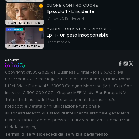
CUORE CONTRO CUORE
Episodio 1 - L'incidente
17 nov 2019 | Rete 4
PUNTATA INTERA
MADRI - UNA VITA D'AMORE 2
Ep. 1 - Un peso insopportabile
Drammatico
PUNTATA INTERA
Copyright ©1999-2026 RTI Business Digital - RTI S.p.A.: p. iva
03976881007 - Sede legale: Largo del Nazareno 8, 00187 Roma.
Uffici: Viale Europa 46, 20093 Cologno Monzese (MI) - Cap. Soc.
int. vers. € 500.000.007 - Gruppo MFE Media For Europe N.V. -
Tutti i diritti riservati. Rispetto ai contenuti trasmessi e/o
riprodotti è vietata ogni utilizzazione funzionale
all'addestramento di sistemi di intelligenza artificiale generativa.
È altresì fatto divieto espresso di utilizzare mezzi automatizzati
di data scraping.
Termini di servizio
Recedi dai servizi a pagamento