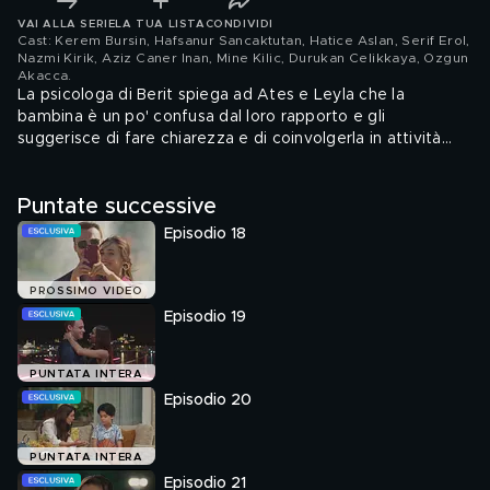
VAI ALLA SERIE
LA TUA LISTA
CONDIVIDI
Cast: Kerem Bursin, Hafsanur Sancaktutan, Hatice Aslan, Serif Erol,
Nazmi Kirik, Aziz Caner Inan, Mine Kilic, Durukan Celikkaya, Ozgun
Akacca
.
La psicologa di Berit spiega ad Ates e Leyla che la
bambina è un po' confusa dal loro rapporto e gli
suggerisce di fare chiarezza e di coinvolgerla in attività
ricreative con tutta la famiglia. Leyla decide di portare
tutti in un parco divertimenti, ma all'improvviso arriva Umut.
Puntate successive
Episodio 18
PROSSIMO VIDEO
Episodio 19
PUNTATA INTERA
Episodio 20
PUNTATA INTERA
Episodio 21