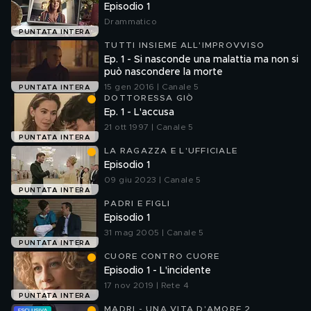
Episodio 1
Drammatico
PUNTATA INTERA
TUTTI INSIEME ALL'IMPROVVISO
Ep. 1 - Si nasconde una malattia ma non si
può nascondere la morte
15 gen 2016 | Canale 5
PUNTATA INTERA
DOTTORESSA GIÒ
Ep. 1 - L'accusa
21 ott 1997 | Canale 5
PUNTATA INTERA
LA RAGAZZA E L'UFFICIALE
Episodio 1
09 giu 2023 | Canale 5
PUNTATA INTERA
PADRI E FIGLI
Episodio 1
31 mag 2005 | Canale 5
PUNTATA INTERA
CUORE CONTRO CUORE
Episodio 1 - L'incidente
17 nov 2019 | Rete 4
PUNTATA INTERA
MADRI - UNA VITA D'AMORE 2