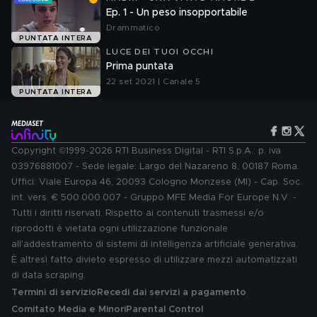
Ep. 1 - Un peso insopportabile
Drammatico
PUNTATA INTERA
LUCE DEI TUOI OCCHI
Prima puntata
22 set 2021 | Canale 5
PUNTATA INTERA
Copyright ©1999-2026 RTI Business Digital - RTI S.p.A.: p. iva
03976881007 - Sede legale: Largo del Nazareno 8, 00187 Roma.
Uffici: Viale Europa 46, 20093 Cologno Monzese (MI) - Cap. Soc.
int. vers. € 500.000.007 - Gruppo MFE Media For Europe N.V. -
Tutti i diritti riservati. Rispetto ai contenuti trasmessi e/o
riprodotti è vietata ogni utilizzazione funzionale
all'addestramento di sistemi di intelligenza artificiale generativa.
È altresì fatto divieto espresso di utilizzare mezzi automatizzati
di data scraping.
Termini di servizio
Recedi dai servizi a pagamento
Comitato Media e Minori
Parental Control