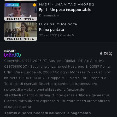
MADRI - UNA VITA D'AMORE 2
Ep. 1 - Un peso insopportabile
Drammatico
PUNTATA INTERA
LUCE DEI TUOI OCCHI
Prima puntata
22 set 2021 | Canale 5
PUNTATA INTERA
Copyright ©1999-2026 RTI Business Digital - RTI S.p.A.: p. iva
03976881007 - Sede legale: Largo del Nazareno 8, 00187 Roma.
Uffici: Viale Europa 46, 20093 Cologno Monzese (MI) - Cap. Soc.
int. vers. € 500.000.007 - Gruppo MFE Media For Europe N.V. -
Tutti i diritti riservati. Rispetto ai contenuti trasmessi e/o
riprodotti è vietata ogni utilizzazione funzionale
all'addestramento di sistemi di intelligenza artificiale generativa.
È altresì fatto divieto espresso di utilizzare mezzi automatizzati
di data scraping.
Termini di servizio
Recedi dai servizi a pagamento