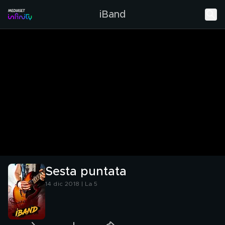
iBand
Sesta puntata
14 dic 2018 | La 5