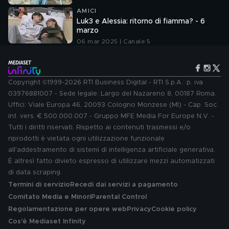
AMICI
Luk3 e Alessia: ritorno di fiamma? - 6
marzo
06 mar 2025 | Canale 5
Copyright ©1999-2026 RTI Business Digital - RTI S.p.A.: p. iva
03976881007 - Sede legale: Largo del Nazareno 8, 00187 Roma.
Uffici: Viale Europa 46, 20093 Cologno Monzese (MI) - Cap. Soc.
int. vers. € 500.000.007 - Gruppo MFE Media For Europe N.V. -
Tutti i diritti riservati. Rispetto ai contenuti trasmessi e/o
riprodotti è vietata ogni utilizzazione funzionale
all'addestramento di sistemi di intelligenza artificiale generativa.
È altresì fatto divieto espresso di utilizzare mezzi automatizzati
di data scraping.
Termini di servizio
Recedi dai servizi a pagamento
Comitato Media e Minori
Parental Control
Regolamentazione per opere web
Privacy
Cookie policy
Cos'è Mediaset Infinity