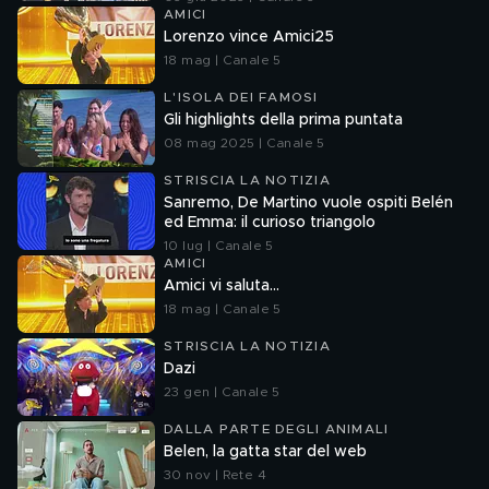
AMICI
Lorenzo vince Amici25
18 mag | Canale 5
L'ISOLA DEI FAMOSI
Gli highlights della prima puntata
08 mag 2025 | Canale 5
STRISCIA LA NOTIZIA
Sanremo, De Martino vuole ospiti Belén
ed Emma: il curioso triangolo
10 lug | Canale 5
AMICI
Amici vi saluta...
18 mag | Canale 5
STRISCIA LA NOTIZIA
Dazi
23 gen | Canale 5
DALLA PARTE DEGLI ANIMALI
Belen, la gatta star del web
30 nov | Rete 4