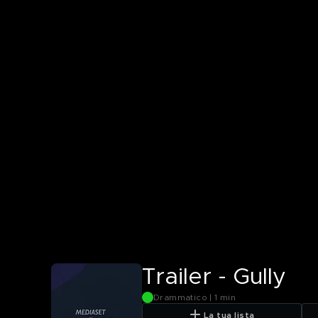
Trailer - Gully
Drammatico | 1 min
La tua lista