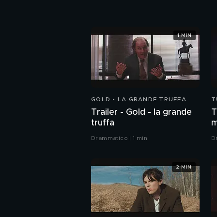
1 MIN
GOLD - LA GRANDE TRUFFA
T
Trailer - Gold - la grande
T
truffa
Drammatico | 1 min
D
2 MIN