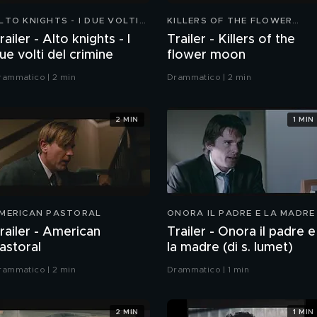
LTO KNIGHTS - I DUE VOLTI
KILLERS OF THE FLOWER
EL CRIMINE
MOON
railer - Alto knights - I
Trailer - Killers of the
ue volti del crimine
flower moon
rammatico | 2 min
Drammatico | 2 min
2 MIN
1 MIN
MERICAN PASTORAL
ONORA IL PADRE E LA MADRE
railer - American
Trailer - Onora il padre e
astoral
la madre (di s. lumet)
rammatico | 2 min
Drammatico | 1 min
2 MIN
1 MIN