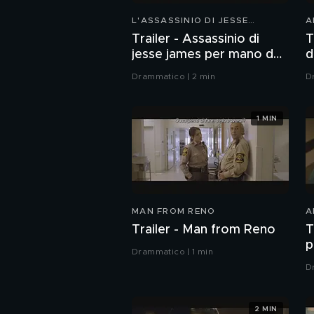
L'ASSASSINIO DI JESSE
A
JAMES...
D
Trailer - Assassinio di
T
jesse james per mano del
d
codardo robert ford
Drammatico | 2 min
D
1 MIN
MAN FROM RENO
A
Trailer - Man from Reno
T
p
Drammatico | 1 min
D
2 MIN