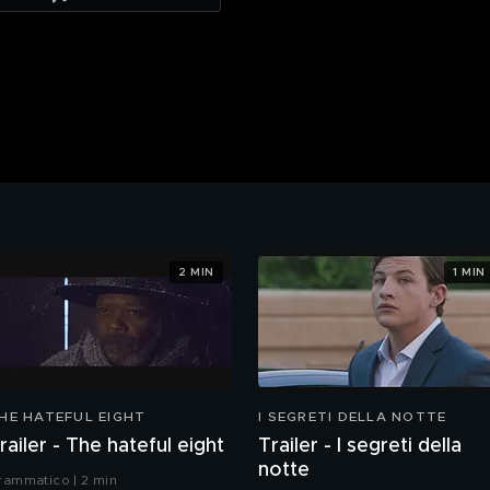
2 MIN
1 MIN
HE HATEFUL EIGHT
I SEGRETI DELLA NOTTE
railer - The hateful eight
Trailer - I segreti della
notte
rammatico | 2 min