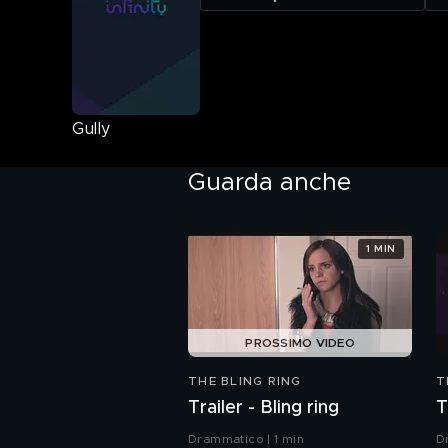
Gully
Guarda anche
1 MIN
PROSSIMO VIDEO
THE BLING RING
T
Trailer - Bling ring
T
Drammatico | 1 min
D