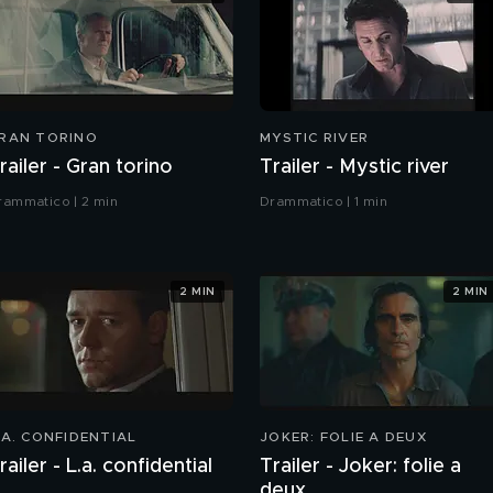
RAN TORINO
MYSTIC RIVER
railer - Gran torino
Trailer - Mystic river
rammatico | 2 min
Drammatico | 1 min
2 MIN
2 MIN
.A. CONFIDENTIAL
JOKER: FOLIE A DEUX
railer - L.a. confidential
Trailer - Joker: folie a
deux