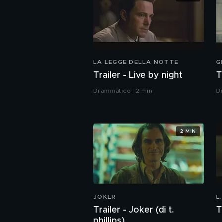
LA LEGGE DELLA NOTTE
G
Trailer - Live by night
T
Drammatico | 2 min
D
2 MIN
JOKER
L
Trailer - Joker (di t.
T
phillips)