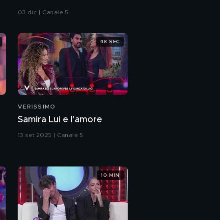
nel monologo "Voi
03 dic | Canale 5
donne, voi uomini"
48 SEC
VERISSIMO
Samira Lui e l'amore
13 set 2025 | Canale 5
10 MIN