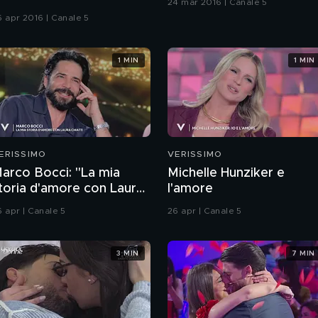
24 mar 2016 | Canale 5
6 apr 2016 | Canale 5
1 MIN
1 MIN
ERISSIMO
VERISSIMO
arco Bocci: "La mia
Michelle Hunziker e
toria d'amore con Laura
l'amore
hiatti"
6 apr | Canale 5
26 apr | Canale 5
3 MIN
7 MIN