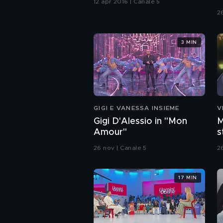
12 apr 2016 | Canale 5
2
3 MIN
GIGI E VANESSA INSIEME
V
Gigi D'Alessio in "Mon
M
Amour"
s
C
26 nov | Canale 5
2
17 MIN