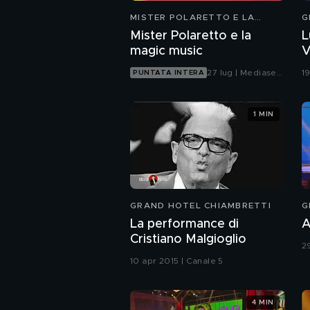
MISTER POLARETTO E LA
G
MAGIC MUSIC
Mister Polaretto e la
L
magic music
V
27 lug | Mediaset
1
PUNTATA INTERA
Infinity
1 MIN
GRAND HOTEL CHIAMBRETTI
G
La performance di
A
Cristiano Malgioglio
2
10 apr 2015 | Canale 5
4 MIN