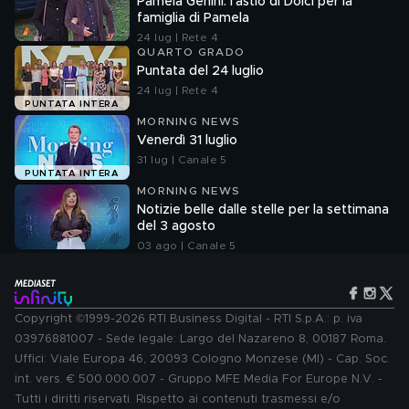
Pamela Genini: l'astio di Dolci per la
famiglia di Pamela
24 lug | Rete 4
QUARTO GRADO
Puntata del 24 luglio
24 lug | Rete 4
PUNTATA INTERA
MORNING NEWS
Venerdì 31 luglio
31 lug | Canale 5
PUNTATA INTERA
MORNING NEWS
Notizie belle dalle stelle per la settimana
del 3 agosto
03 ago | Canale 5
Copyright ©1999-2026 RTI Business Digital - RTI S.p.A.: p. iva
03976881007 - Sede legale: Largo del Nazareno 8, 00187 Roma.
Uffici: Viale Europa 46, 20093 Cologno Monzese (MI) - Cap. Soc.
int. vers. € 500.000.007 - Gruppo MFE Media For Europe N.V. -
Tutti i diritti riservati. Rispetto ai contenuti trasmessi e/o