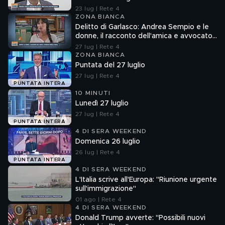
23 lug | Rete 4
ZONA BIANCA
Delitto di Garlasco: Andrea Sempio e le
donne, il racconto dell'amica e avvocato
Angela Taccia
27 lug | Rete 4
ZONA BIANCA
Puntata del 27 luglio
27 lug | Rete 4
PUNTATA INTERA
10 MINUTI
Lunedì 27 luglio
27 lug | Rete 4
PUNTATA INTERA
4 DI SERA WEEKEND
Domenica 26 luglio
26 lug | Rete 4
PUNTATA INTERA
4 DI SERA WEEKEND
L'Italia scrive all'Europa: "Riunione urgente
sull'immigrazione"
01 ago | Rete 4
4 DI SERA WEEKEND
Donald Trump avverte: "Possibili nuovi