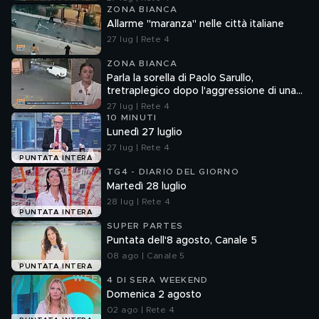
ZONA BIANCA
Allarme "maranza" nelle città italiane
27 lug | Rete 4
ZONA BIANCA
Parla la sorella di Paolo Sarullo,
tretraplegico dopo l'aggressione di una
baby gang
27 lug | Rete 4
10 MINUTI
Lunedì 27 luglio
27 lug | Rete 4
PUNTATA INTERA
TG4 - DIARIO DEL GIORNO
Martedì 28 luglio
28 lug | Rete 4
PUNTATA INTERA
SUPER PARTES
Puntata dell'8 agosto, Canale 5
08 ago | Canale 5
PUNTATA INTERA
4 DI SERA WEEKEND
Domenica 2 agosto
02 ago | Rete 4