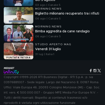
del 3 agosto
03 ago | Canale 5
MORNING NEWS
Biglietto milionario recuperato tra i rifiuti
06 ago | Canale 5
MORNING NEWS
Bimba aggredita da cane randagio
06 ago | Canale 5
STUDIO APERTO MAG
Venerdì 31 luglio
31 lug | Italia 1
PUNTATA INTERA
Copyright ©1999-2026 RTI Business Digital - RTI S.p.A.: p. iva
03976881007 - Sede legale: Largo del Nazareno 8, 00187 Roma.
Uffici: Viale Europa 46, 20093 Cologno Monzese (MI) - Cap. Soc.
int. vers. € 500.000.007 - Gruppo MFE Media For Europe N.V. -
Tutti i diritti riservati. Rispetto ai contenuti trasmessi e/o
riprodotti è vietata ogni utilizzazione funzionale