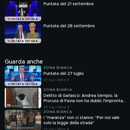
Puntata del 21 settembre
PUNTATA INTERA
Puntata del 28 settembre
PUNTATA INTERA
Guarda anche
ZONA BIANCA
Puntata del 27 luglio
27 lug | Rete 4
PUNTATA INTERA
ZONA BIANCA
Delitto di Garlasco: Andrea Sempio, la
Procura di Pavia non ha dubbi: l'impronta
33 è la pistola fumante
28 lug | Rete 4
ZONA BIANCA
I "maranza" non ci stanno: "Per noi vale
solo la legge della strada"
27 lug | Rete 4