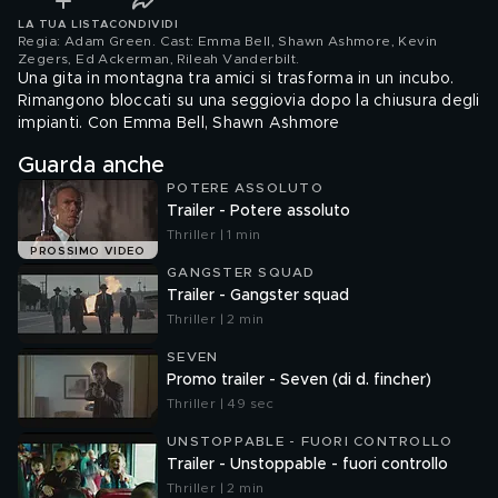
LA TUA LISTA
CONDIVIDI
Regia: Adam Green. Cast: Emma Bell, Shawn Ashmore, Kevin
Zegers, Ed Ackerman, Rileah Vanderbilt
.
Una gita in montagna tra amici si trasforma in un incubo.
Rimangono bloccati su una seggiovia dopo la chiusura degli
impianti. Con Emma Bell, Shawn Ashmore
Guarda anche
POTERE ASSOLUTO
Trailer - Potere assoluto
Thriller | 1 min
PROSSIMO VIDEO
GANGSTER SQUAD
Trailer - Gangster squad
Thriller | 2 min
SEVEN
Promo trailer - Seven (di d. fincher)
Thriller | 49 sec
UNSTOPPABLE - FUORI CONTROLLO
Trailer - Unstoppable - fuori controllo
Thriller | 2 min