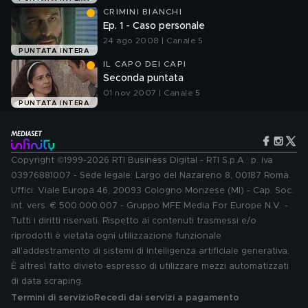
CRIMINI BIANCHI
Ep. 1 - Caso personale
24 ago 2008 | Canale 5
PUNTATA INTERA
IL CAPO DEI CAPI
Seconda puntata
01 nov 2007 | Canale 5
PUNTATA INTERA
Copyright ©1999-2026 RTI Business Digital - RTI S.p.A.: p. iva
03976881007 - Sede legale: Largo del Nazareno 8, 00187 Roma.
Uffici: Viale Europa 46, 20093 Cologno Monzese (MI) - Cap. Soc.
int. vers. € 500.000.007 - Gruppo MFE Media For Europe N.V. -
Tutti i diritti riservati. Rispetto ai contenuti trasmessi e/o
riprodotti è vietata ogni utilizzazione funzionale
all'addestramento di sistemi di intelligenza artificiale generativa.
È altresì fatto divieto espresso di utilizzare mezzi automatizzati
di data scraping.
Termini di servizio
Recedi dai servizi a pagamento