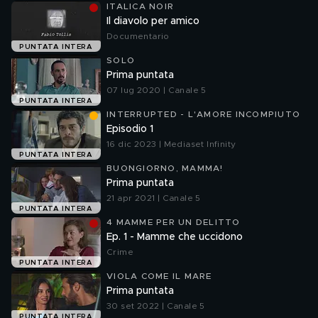
ITALICA NOIR
Il diavolo per amico
Documentario
PUNTATA INTERA
SOLO
Prima puntata
07 lug 2020 | Canale 5
PUNTATA INTERA
INTERRUPTED - L'AMORE INCOMPIUTO
Episodio 1
16 dic 2023 | Mediaset Infinity
PUNTATA INTERA
BUONGIORNO, MAMMA!
Prima puntata
21 apr 2021 | Canale 5
PUNTATA INTERA
4 MAMME PER UN DELITTO
Ep. 1 - Mamme che uccidono
Crime
PUNTATA INTERA
VIOLA COME IL MARE
Prima puntata
30 set 2022 | Canale 5
PUNTATA INTERA